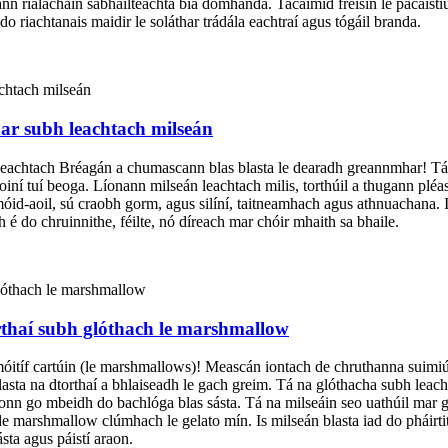
nann rialacháin sábháilteachta bia domhanda. Tacaímid freisin le pacái
o riachtanais maidir le soláthar trádála eachtraí agus tógáil branda.
thar subh leachtach milseán
 Leachtach Bréagán a chumascann blas blasta le dearadh greannmhar! Tá
gloiní tuí beoga. Líonann milseán leachtach milis, torthúil a thugann plé
omóid-aoil, sú craobh gorm, agus silíní, taitneamhach agus athnuachana. Is
 é do chruinnithe, féilte, nó díreach mar chóir mhaith sa bhaile.
rthaí subh glóthach le marshmallow
itíf cartúin (le marshmallows)! Meascán iontach de chruthanna suimiúl
s blasta na dtorthaí a bhlaiseadh le gach greim. Tá na glóthacha subh leac
haíonn go mbeidh do bachlóga blas sásta. Tá na milseáin seo uathúil ma
marshmallow clúmhach le gelato mín. Is milseán blasta iad do pháirtith
sta agus páistí araon.