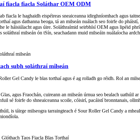
haí fiacla fiacla Soláthar OEM ODM
scuab fiacla le haghaidh eispéireas sneaiceanna idirghníomhach agus tai
torthaí agus dathanna beoga, tá an milseán nuálach seo foirfe do pháistí,
he le háisiúlacht agus úire. Soláthraímid seirbhísí OEM agus lipéid phrí
 soláthraí milseán ón tSín, seachadann muid milseáin nuálaíocha ardcha
htach subh soláthraí milseán
oller Gel Candy le blas torthaí agus é ag rolladh go réidh. Rol an mils
ll Glas, agus Fraochán, cuireann an milseán úrnua seo bealach uathúil ar
il sé foirfe do shneaiceanna scoile, cóisirí, pacáistí bronntanais, ollmh
húil, is táirge milseogra tarraingteach é Sour Roller Gel Candy a mheal
miondíola.