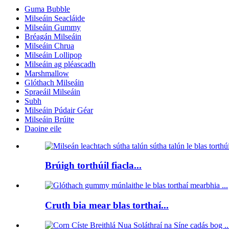
Guma Bubble
Milseáin Seacláide
Milseáin Gummy
Bréagán Milseáin
Milseáin Chrua
Milseáin Lollipop
Milseáin ag pléascadh
Marshmallow
Glóthach Milseáin
Spraeáil Milseáin
Subh
Milseáin Púdair Géar
Milseáin Brúite
Daoine eile
Brúigh torthúil fiacla...
Cruth bia mear blas torthaí...