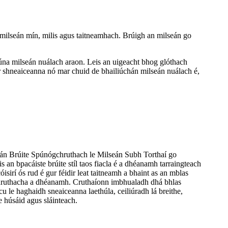
s milseán mín, milis agus taitneamhach. Brúigh an milseán go
eanúna milseán nuálach araon. Leis an uigeacht bhog glóthach
ar shneaiceanna nó mar chuid de bhailiúchán milseán nuálach é,
lseán Brúite Spúnógchruthach le Milseán Subh Torthaí go
s an bpacáiste brúite stíl taos fiacla é a dhéanamh tarraingteach
isirí ós rud é gur féidir leat taitneamh a bhaint as an mblas
chruthacha a dhéanamh. Cruthaíonn imbhualadh dhá bhlas
cu le haghaidh sneaiceanna laethúla, ceiliúradh lá breithe,
le húsáid agus sláinteach.