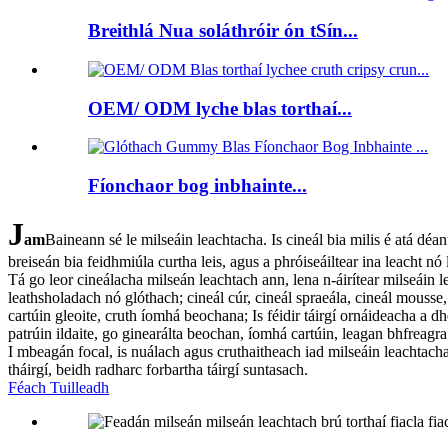
Breithlá Nua soláthróir ón tSín...
OEM/ ODM lyche blas torthaí...
Fíonchaor bog inbhainte...
J
am
Baineann sé le milseáin leachtacha. Is cineál bia milis é atá déanta
breiseán bia feidhmiúla curtha leis, agus a phróiseáiltear ina leacht nó
Tá go leor cineálacha milseán leachtach ann, lena n-áirítear milseáin 
leathsholadach nó glóthach; cineál cúr, cineál spraeála, cineál mousse, 
cartúin gleoite, cruth íomhá beochana; Is féidir táirgí ornáideacha a d
patrúin ildaite, go ginearálta beochan, íomhá cartúin, leagan bhfreagr
I mbeagán focal, is nuálach agus cruthaitheach iad milseáin leachtacha,
tháirgí, beidh radharc forbartha táirgí suntasach.
Féach Tuilleadh