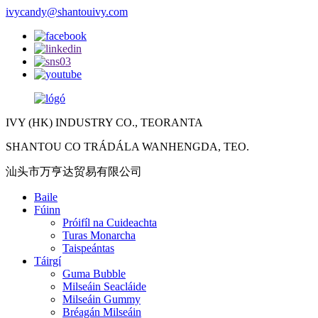
ivycandy@shantouivy.com
IVY (HK) INDUSTRY CO., TEORANTA
SHANTOU CO TRÁDÁLA WANHENGDA, TEO.
汕头市万亨达贸易有限公司
Baile
Fúinn
Próifíl na Cuideachta
Turas Monarcha
Taispeántas
Táirgí
Guma Bubble
Milseáin Seacláide
Milseáin Gummy
Bréagán Milseáin