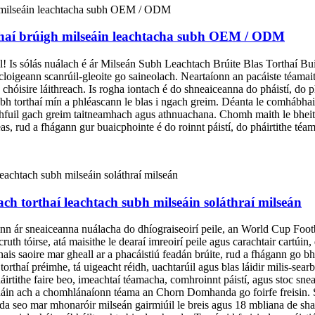
thaí brúigh milseáin leachtacha subh OEM / ODM
l! Is sólás nuálach é ár Milseán Subh Leachtach Brúite Blas Torthaí B
cloigeann scanrúil-gleoite go saineolach. Neartaíonn an pacáiste téamai
chóisire láithreach. Is rogha iontach é do shneaiceanna do pháistí, do 
bh torthaí mín a phléascann le blas i ngach greim. Déanta le comhábhair t
bhfuil gach greim taitneamhach agus athnuachana. Chomh maith le bheit
rud a fhágann gur buaicphointe é do roinnt páistí, do pháirtithe téamac
h torthaí leachtach subh milseáin soláthraí milseán
nn ár sneaiceanna nuálacha do dhíograiseoirí peile, an World Cup Foo
ruth tóirse, atá maisithe le dearaí imreoirí peile agus carachtair cartúin,
ais saoire mar gheall ar a phacáistiú feadán brúite, rud a fhágann go bhf
 torthaí préimhe, tá uigeacht réidh, uachtarúil agus blas láidir milis-se
tithe faire beo, imeachtaí téamacha, comhroinnt páistí, agus stoc snea
mháin ach a chomhlánaíonn téama an Chorn Domhanda go foirfe freisin.
mar mhonaróir milseán gairmiúil le breis agus 18 mbliana de shaineo