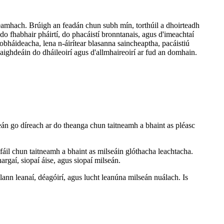
tneamhach. Brúigh an feadán chun subh mín, torthúil a dhoirteadh
 do fhabhair pháirtí, do phacáistí bronntanais, agus d'imeachtaí
obháideacha, lena n-áirítear blasanna saincheaptha, pacáistiú
ighdeáin do dháileoirí agus d'allmhaireoirí ar fud an domhain.
eán go díreach ar do theanga chun taitneamh a bhaint as pléasc
 fáil chun taitneamh a bhaint as milseáin glóthacha leachtacha.
argaí, siopaí áise, agus siopaí milseán.
lann leanaí, déagóirí, agus lucht leanúna milseán nuálach. Is