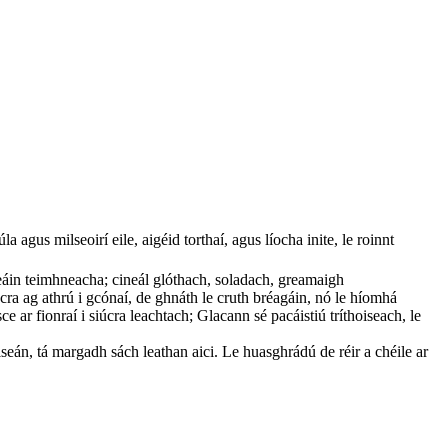
la agus milseoirí eile, aigéid torthaí, agus líocha inite, le roinnt
seáin teimhneacha; cineál glóthach, soladach, greamaigh
iúcra ag athrú i gcónaí, de ghnáth le cruth bréagáin, nó le híomhá
 ar fionraí i siúcra leachtach; Glacann sé pacáistiú tríthoiseach, le
lseán, tá margadh sách leathan aici. Le huasghrádú de réir a chéile ar