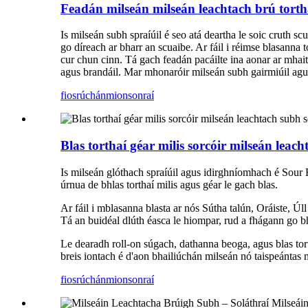
Feadán milseán milseán leachtach brú tort
Is milseán subh spraíúil é seo atá deartha le soic cruth 
go díreach ar bharr an scuaibe. Ar fáil i réimse blasanna 
cur chun cinn. Tá gach feadán pacáilte ina aonar ar mhait
agus brandáil. Mar mhonaróir milseán subh gairmiúil agus
fiosrúchán
mionsonraí
Blas torthaí géar milis sorcóir milseán leac
Is milseán glóthach spraíúil agus idirghníomhach é Sour R
úrnua de bhlas torthaí milis agus géar le gach blas.
Ar fáil i mblasanna blasta ar nós Sútha talún, Oráiste, Ú
Tá an buidéal dlúth éasca le hiompar, rud a fhágann go bhfu
Le dearadh roll-on súgach, dathanna beoga, agus blas tort
breis iontach é d'aon bhailiúchán milseán nó taispeántas 
fiosrúchán
mionsonraí