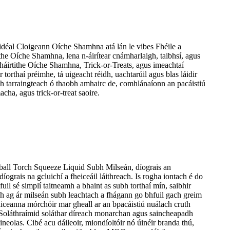
uidéal Cloigeann Oíche Shamhna atá lán le vibes Fhéile a
the Oíche Shamhna, lena n-áirítear cnámharlaigh, taibhsí, agus
pháirtithe Oíche Shamhna, Trick-or-Treats, agus imeachtaí
orthaí préimhe, tá uigeacht réidh, uachtarúil agus blas láidir
h tarraingteach ó thaobh amhairc de, comhlánaíonn an pacáistiú
ha, agus trick-or-treat saoire.
tball Torch Squeeze Liquid Subh Milseán, díograis an
 díograis na gcluichí a fheiceáil láithreach. Is rogha iontach é do
uil sé simplí taitneamh a bhaint as subh torthaí mín, saibhir
arbh ag ár milseán subh leachtach a fhágann go bhfuil gach greim
iceanna mórchóir mar gheall ar an bpacáistiú nuálach cruth
 Soláthraímid soláthar díreach monarchan agus saincheapadh
las. Cibé acu dáileoir, miondíoltóir nó úinéir branda thú,