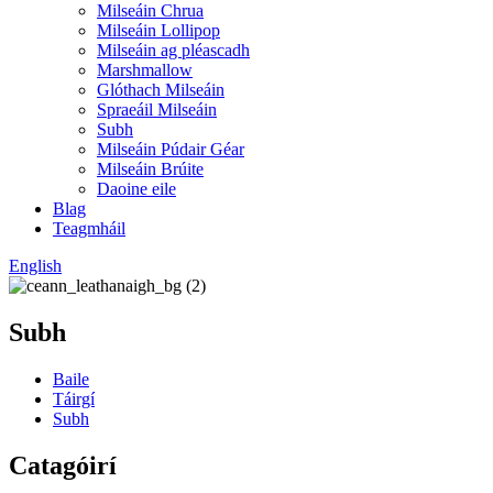
Milseáin Chrua
Milseáin Lollipop
Milseáin ag pléascadh
Marshmallow
Glóthach Milseáin
Spraeáil Milseáin
Subh
Milseáin Púdair Géar
Milseáin Brúite
Daoine eile
Blag
Teagmháil
English
Subh
Baile
Táirgí
Subh
Catagóirí