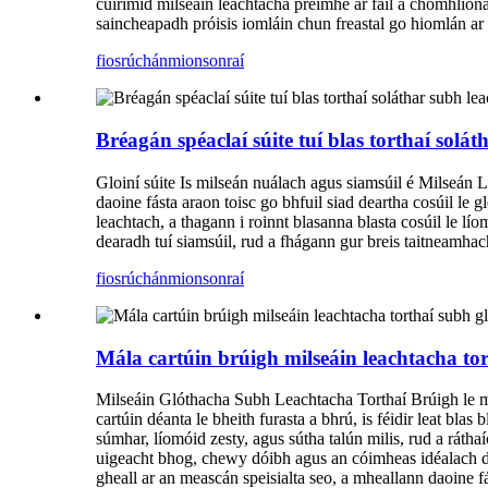
cuirimid milseáin leachtacha préimhe ar fáil a chomhlío
saincheapadh próisis iomláin chun freastal go hiomlán ar d
fiosrúchán
mionsonraí
Bréagán spéaclaí súite tuí blas torthaí solá
Gloiní súite Is milseán nuálach agus siamsúil é Milseán
daoine fásta araon toisc go bhfuil siad deartha cosúil le 
leachtach, a thagann i roinnt blasanna blasta cosúil le lí
dearadh tuí siamsúil, rud a fhágann gur breis taitneamhach
fiosrúchán
mionsonraí
Mála cartúin brúigh milseáin leachtacha to
Milseáin Glóthacha Subh Leachtacha Torthaí Brúigh le mó
cartúin déanta le bheith furasta a bhrú, is féidir leat bla
súmhar, líomóid zesty, agus sútha talún milis, rud a rát
uigeacht bhog, chewy dóibh agus an cóimheas idéalach de 
gheall ar an meascán speisialta seo, a mheallann daoine fá