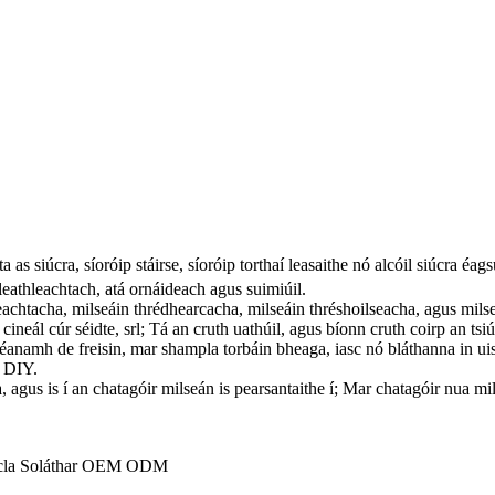
 as siúcra, síoróip stáirse, síoróip torthaí leasaithe nó alcóil siúcra éagsú
 leathleachtach, atá ornáideach agus suimiúil.
leachtacha, milseáin thrédhearcacha, milseáin thréshoilseacha, agus mil
cineál cúr séidte, srl; Tá an cruth uathúil, agus bíonn cruth coirp an ts
héanamh de freisin, mar shampla torbáin bheaga, iasc nó bláthanna in uisce
a DIY.
 agus is í an chatagóir milseán is pearsantaithe í; Mar chatagóir nua mi