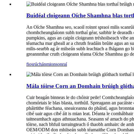
Buidéal cloigeann Oíche Shamhna blas tor
An Oíche Shamhna seo, scaoil roinnt spraoi milis scanrúi
chomhcheanglaíonn subh torthaí géar, saibhir le dearadh 
pumpkins, agus an caipín cloigeann tréshoilseach vibe an 
téamacha mar gheall ar a chruth feadáin brúite agus an su
milis-searbh ag ár milseán subh leachtach a fhágann go 
greannmhar cruth cloigeann téama Oíche Shamhna go deas, 
fiosrúchán
mionsonraí
Mála tóirse Corn an Domhain brúigh glóthac
Cuir beagán binneas le do chóisir peile! Comhcheanglaío
chomórtais le blas blasta, torthúil. Spreagann an pacáiste c
pháirtithe féachana, sneaiceanna do pháistí, agus bronntan
cibé uair agus cibé áit is mian leat. Déanta le comhábhair
taitneamhach agus athnuachana. Seasann sé amach do pháir
tóirse, nach bhfuil tarraingteach ó thaobh amhairc de a
OEM/ODM don mhilseán subh téamaithe Corn Domhanda seo 