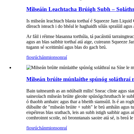
Milseáin Leachtacha Brúigh Subh – Soláthra
Is milseán leachtach blasta torthaí é Squeeze Jam Liquid 
díreach isteach i do bhéal le haghaidh sólás spraíúil agus á
Ar fáil i réimse blasanna torthúla, tá pacáistiú tarraingt
agus an blas saibhir torthaí atá aige, cuireann Squeeze 
tugann sé sceitimíní agus blas do gach brú.
fiosrúchán
mionsonraí
Milseán brúite múnlaithe spúnóg soláthraí n
Bain taitneamh as an ndúbailt milis! Sneac cliste agus s
saineolach milseán brúite gleoite spúnógchruthach le subh 
ó thaobh amhairc agus thar a bheith siamsúil. Is é an rogha
dúbailte de "milseán brúite + subh" le brú amháin agu
eispéireas blas srathach, leis an subh istigh saibhir agus
comhroinnt scoile, nó bronntanais saoire atá sé, is breá le
fiosrúchán
mionsonraí