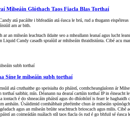
í Milseáin Glóthach Taos Fiacla Blas Torthaí
Candy atá pacáilte i bhfeadán atá éasca le brú, rud a thugann eispéirea
isiúil am ar bith.
each ar an milseán leachtach ildaite seo a mheallann leanaí agus lucht l
Jam Liquid Candy casadh spraíúil ar mhilseáin thraidisiúnta. Cibé acu m
a Síne le milseáin subh torthaí
iamsúil atá cruthaithe go speisialta do pháistí, comhcheanglaíonn ár Mi
torthaí saibhir, mín. Déanann na dearaí cartúin torthaí IP in éineacht lei
 iontach é do shneacáin pháistí agus do dhíoltóirí is fearr le haghaidh có
s tum amháin. Úsáidimid comhábhair phréimhe chun ár milseáin spúnóg
 aigéadach agus an milseán brúite seachtrach brioscach agus milis. Cibé a
 páistí an coimeádán nuálach stíl taos fiacla ós rud é go bhfuil sé éasca 