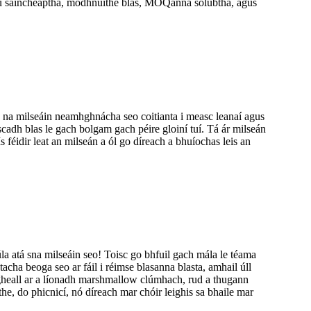
stiú saincheaptha, modhnuithe blas, MOQanna solúbtha, agus
 na milseáin neamhghnácha seo coitianta i measc leanaí agus
ascadh blas le gach bolgam gach péire gloiní tuí. Tá ár milseán
 féidir leat an milseán a ól go díreach a bhuíochas leis an
a atá sna milseáin seo! Toisc go bhfuil gach mála le téama
htacha beoga seo ar fáil i réimse blasanna blasta, amhail úll
r gheall ar a líonadh marshmallow clúmhach, rud a thugann
e, do phicnicí, nó díreach mar chóir leighis sa bhaile mar