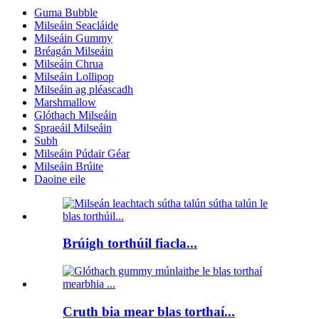
Guma Bubble
Milseáin Seacláide
Milseáin Gummy
Bréagán Milseáin
Milseáin Chrua
Milseáin Lollipop
Milseáin ag pléascadh
Marshmallow
Glóthach Milseáin
Spraeáil Milseáin
Subh
Milseáin Púdair Géar
Milseáin Brúite
Daoine eile
Brúigh torthúil fiacla...
Cruth bia mear blas torthaí...