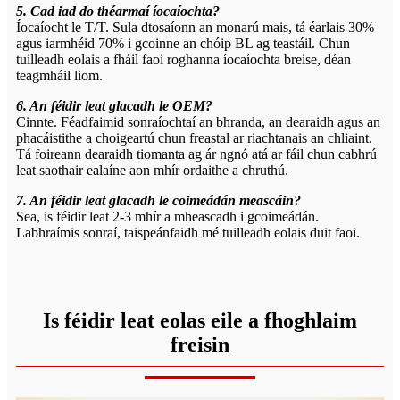
5. Cad iad do théarmaí íocaíochta?
Íocaíocht le T/T. Sula dtosaíonn an monarú mais, tá éarlais 30%
agus iarmhéid 70% i gcoinne an chóip BL ag teastáil. Chun
tuilleadh eolais a fháil faoi roghanna íocaíochta breise, déan
teagmháil liom.
6. An féidir leat glacadh le OEM?
Cinnte. Féadfaimid sonraíochtaí an bhranda, an dearaidh agus an
phacáistithe a choigeartú chun freastal ar riachtanais an chliaint.
Tá foireann dearaidh tiomanta ag ár ngnó atá ar fáil chun cabhrú
leat saothair ealaíne aon mhír ordaithe a chruthú.
7. An féidir leat glacadh le coimeádán meascáin?
Sea, is féidir leat 2-3 mhír a mheascadh i gcoimeádán.
Labhraímis sonraí, taispeánfaidh mé tuilleadh eolais duit faoi.
Is féidir leat eolas eile a fhoghlaim
freisin