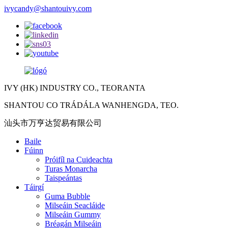
ivycandy@shantouivy.com
IVY (HK) INDUSTRY CO., TEORANTA
SHANTOU CO TRÁDÁLA WANHENGDA, TEO.
汕头市万亨达贸易有限公司
Baile
Fúinn
Próifíl na Cuideachta
Turas Monarcha
Taispeántas
Táirgí
Guma Bubble
Milseáin Seacláide
Milseáin Gummy
Bréagán Milseáin