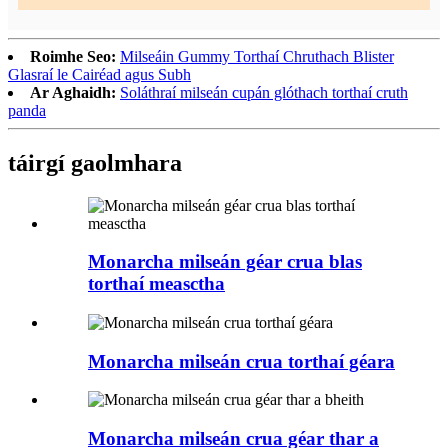
Roimhe Seo:
Milseáin Gummy Torthaí Chruthach Blister
Glasraí le Cairéad agus Subh
Ar Aghaidh:
Soláthraí milseán cupán glóthach torthaí cruth
panda
táirgí gaolmhara
Monarcha milseán géar crua blas
torthaí measctha
Monarcha milseán crua torthaí géara
Monarcha milseán crua géar thar a