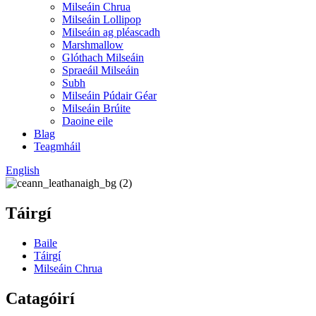
Milseáin Chrua
Milseáin Lollipop
Milseáin ag pléascadh
Marshmallow
Glóthach Milseáin
Spraeáil Milseáin
Subh
Milseáin Púdair Géar
Milseáin Brúite
Daoine eile
Blag
Teagmháil
English
Táirgí
Baile
Táirgí
Milseáin Chrua
Catagóirí