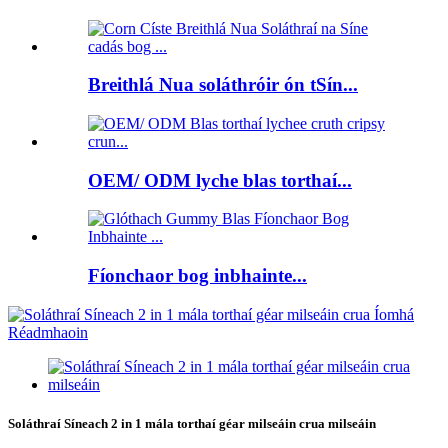
Breithlá Nua soláthróir ón tSín...
OEM/ ODM lyche blas torthaí...
Fíonchaor bog inbhainte...
Soláthraí Síneach 2 in 1 mála torthaí géar milseáin crua milseáin