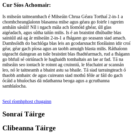
Cur Síos Achomair:
Is milseán taitneamhach é Milseáin Chrua Géara Torthaí 2-in-1 a
chomhcheanglaíonn blasanna milse agus géara go foirfe i ngreim
amháin sásúil! Níl i ngach mála ach líomóid ghéar, úll glas
aigéadach, agus sútha talún milis. Is é an braistint dhúbailte blas
sainiúil atá ag ár milseáin 2-in-1 a fhágann go seasann siad amach.
Damhsóidh do bachlóga blas leis an gcodarsnacht fíorálainn idir croí
géar, géar gach píosa agus an taobh amuigh blasta milis. Ráthaíonn
uigeacht daingean an tsile braistint blas fhadtéarmach, rud a fhágann
go bhfuil sé oiriúnach le haghaidh tomhaltais an lae ar fad. Tá na
milseáin seo iontach le roinnt ag cruinniú, le féachaint ar scannán
leo, nó le taitneamh a bhaint astu sa bhaile. Tá siad tarraingteach ó
thaobh amhairc de agus cuireann siad mothú féile ar fáil do gach
ócáid ​​a bhuíochas dá ndathanna beoga agus a gcruthanna
samhlaíocha.
Seol ríomhphost chugainn
Sonraí Táirge
Clibeanna Táirge