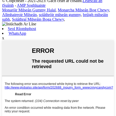
© Cóipcheart - 2021-2023: Gach ceart ar cosaint.
Léarscáil an
tSuímh
-
AMP Soghluaiste
Monaróir Milseán Gummy Halal
,
Monarcha Milseán Bog Chewy
,
Allmhaireoir Milseán
,
soláthróir milseán gummy
,
brúigh milseáin
subh
,
Soláthraí Milseáin Boga Chewy
,
Seol Ríomhphost
WhatsApp
x