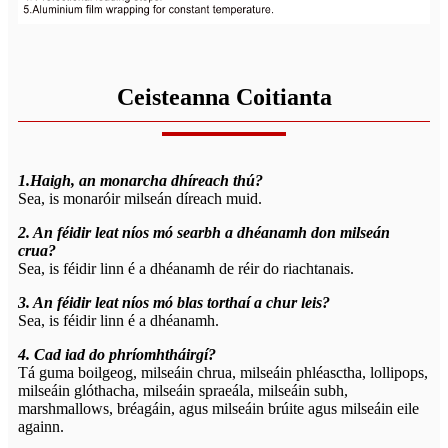
Ceisteanna Coitianta
1.Haigh, an monarcha dhíreach thú?
Sea, is monaróir milseán díreach muid.
2. An féidir leat níos mó searbh a dhéanamh don milseán
crua?
Sea, is féidir linn é a dhéanamh de réir do riachtanais.
3. An féidir leat níos mó blas torthaí a chur leis?
Sea, is féidir linn é a dhéanamh.
4. Cad iad do phríomhtháirgí?
Tá guma boilgeog, milseáin chrua, milseáin phléasctha, lollipops,
milseáin glóthacha, milseáin spraeála, milseáin subh,
marshmallows, bréagáin, agus milseáin brúite agus milseáin eile
againn.