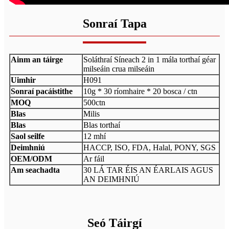
Sonraí Tapa
Ainm an táirge
Soláthraí Síneach 2 in 1 mála torthaí géar
milseáin crua milseáin
Uimhir
H091
Sonraí pacáistithe
10g * 30 ríomhaire * 20 bosca / ctn
MOQ
500ctn
Blas
Milis
Blas
Blas torthaí
Saol seilfe
12 mhí
Deimhniú
HACCP, ISO, FDA, Halal, PONY, SGS
OEM/ODM
Ar fáil
Am seachadta
30 LÁ TAR ÉIS AN ÉARLAIS AGUS
AN DEIMHNIÚ
Seó Táirgí