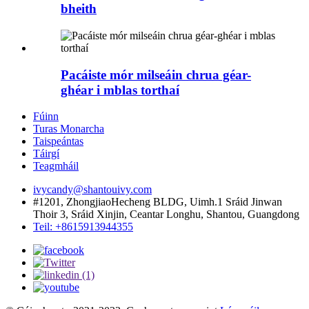
bheith
Pacáiste mór milseáin chrua géar-
ghéar i mblas torthaí
Fúinn
Turas Monarcha
Taispeántas
Táirgí
Teagmháil
ivycandy@shantouivy.com
#1201, ZhongjiaoHecheng BLDG, Uimh.1 Sráid Jinwan
Thoir 3, Sráid Xinjin, Ceantar Longhu, Shantou, Guangdong
Teil: +8615913944355