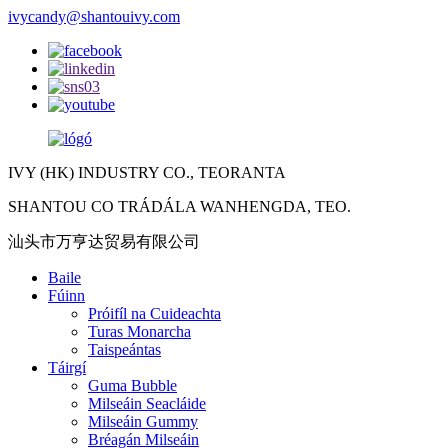
ivycandy@shantouivy.com
IVY (HK) INDUSTRY CO., TEORANTA
SHANTOU CO TRÁDÁLA WANHENGDA, TEO.
汕头市万亨达贸易有限公司
Baile
Fúinn
Próifíl na Cuideachta
Turas Monarcha
Taispeántas
Táirgí
Guma Bubble
Milseáin Seacláide
Milseáin Gummy
Bréagán Milseáin