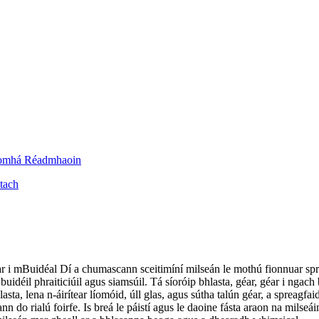
éar i mBuidéal Dí a chumascann sceitimíní milseán le mothú fionnuar s
uidéil phraiticiúil agus siamsúil. Tá síoróip bhlasta, géar, géar i ngach b
lasta, lena n-áirítear líomóid, úll glas, agus sútha talún géar, a spreagfa
n do rialú foirfe. Is breá le páistí agus le daoine fásta araon na milseáin