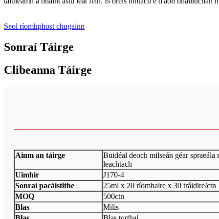
taitneamh a bhaint astu leat féin. Is breis iontach é d'aon bhailiúchá
Seol ríomhphost chugainn
Sonraí Táirge
Clibeanna Táirge
Ainm an táirge
Buidéal deoch milseán géar spraeála
leachtach
Uimhir
J170-4
Sonraí pacáistithe
25ml x 20 ríomhaire x 30 tráidire/ctn
MOQ
500ctn
Blas
Milis
Blas
Blas torthaí