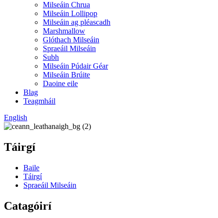
Milseáin Chrua
Milseáin Lollipop
Milseáin ag pléascadh
Marshmallow
Glóthach Milseáin
Spraeáil Milseáin
Subh
Milseáin Púdair Géar
Milseáin Brúite
Daoine eile
Blag
Teagmháil
English
Táirgí
Baile
Táirgí
Spraeáil Milseáin
Catagóirí