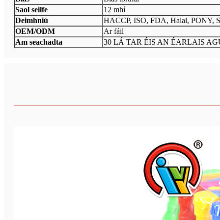
Saol seilfe
12 mhí
Deimhniú
HACCP, ISO, FDA, Halal, PONY, 
OEM/ODM
Ar fáil
Am seachadta
30 LÁ TAR ÉIS AN ÉARLAIS A