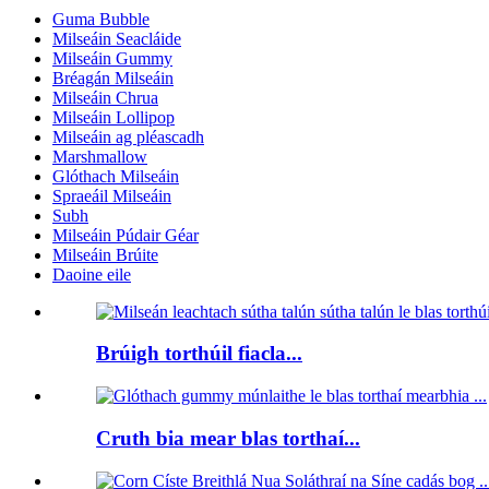
Guma Bubble
Milseáin Seacláide
Milseáin Gummy
Bréagán Milseáin
Milseáin Chrua
Milseáin Lollipop
Milseáin ag pléascadh
Marshmallow
Glóthach Milseáin
Spraeáil Milseáin
Subh
Milseáin Púdair Géar
Milseáin Brúite
Daoine eile
Brúigh torthúil fiacla...
Cruth bia mear blas torthaí...