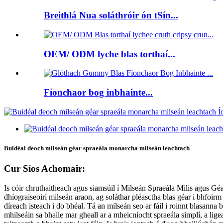
Breithlá Nua soláthróir ón tSín...
OEM/ ODM lyche blas torthaí...
Fíonchaor bog inbhainte...
Buidéal deoch milseán géar spraeála monarcha milseán leachtach
Cur Síos Achomair:
Is cóir chruthaitheach agus siamsúil í Milseán Spraeála Milis agus G
dhíograiseoirí milseán araon, ag soláthar pléasctha blas géar i bhfoirm b
díreach isteach i do bhéal. Tá an milseán seo ar fáil i roinnt blasanna b
mhilseáin sa bhaile mar gheall ar a mheicníocht spraeála simplí, a ligean