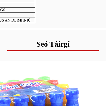
SGS
GUS AN DEIMHNIÚ
Seó Táirgí