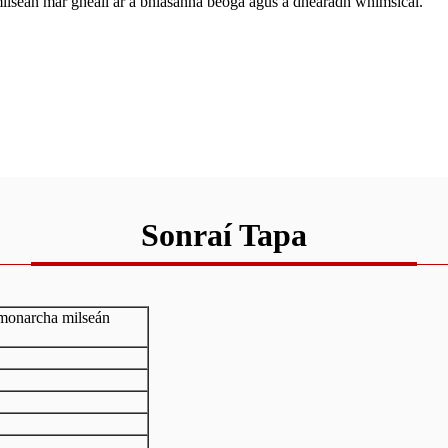
n milseán mar gheall ar a bhlasanna beoga agus a dhearadh whimsical.
Sonraí Tapa
 monarcha milseán