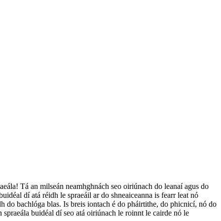
praeála! Tá an milseán neamhghnách seo oiriúnach do leanaí agus do
uidéal dí atá réidh le spraeáil ar do shneaiceanna is fearr leat nó
idh do bachlóga blas. Is breis iontach é do pháirtithe, do phicnicí, nó do
 spraeála buidéal dí seo atá oiriúnach le roinnt le cairde nó le