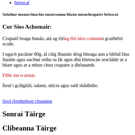
Soláthar monarchan bia sneaiceanna blasta mioncheapaire brioscaí
Cur Síos Achomair:
Ceapairí beaga fianán, atá ag éirí
ag éirí níos coitianta
i gcaifitéirí
scoile.
I ngach pacáiste 80g, tá cúig fhianán déag bheaga ann a bhfuil blas
fianáin agus uachtar orthu sa lár agus dhá bhrioscán seacláide ar a
bharr agus ar a mbun chun ceapaire a dhéanamh.
Fillte ina n-aonar.
Íseal i gciligiúil, salann, siúcra agus saill sháithithe.
Seol ríomhphost chugainn
Sonraí Táirge
Clibeanna Táirge