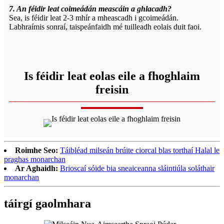
7. An féidir leat coimeádán meascáin a ghlacadh?
Sea, is féidir leat 2-3 mhír a mheascadh i gcoimeádán.
Labhraímis sonraí, taispeánfaidh mé tuilleadh eolais duit faoi.
Is féidir leat eolas eile a fhoghlaim
freisin
Roimhe Seo:
Táibléad milseán brúite ciorcal blas torthaí Halal le
praghas monarchan
Ar Aghaidh:
Brioscaí sóide bia sneaiceanna sláintiúla soláthair
monarchan
táirgí gaolmhara