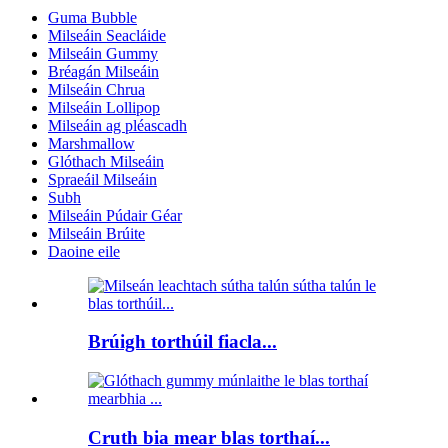
Guma Bubble
Milseáin Seacláide
Milseáin Gummy
Bréagán Milseáin
Milseáin Chrua
Milseáin Lollipop
Milseáin ag pléascadh
Marshmallow
Glóthach Milseáin
Spraeáil Milseáin
Subh
Milseáin Púdair Géar
Milseáin Brúite
Daoine eile
Brúigh torthúil fiacla...
Cruth bia mear blas torthaí...