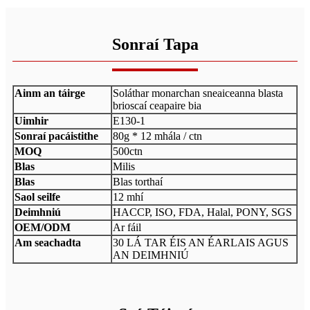
Sonraí Tapa
Ainm an táirge
Soláthar monarchan sneaiceanna blasta
brioscaí ceapaire bia
Uimhir
E130-1
Sonraí pacáistithe
80g * 12 mhála / ctn
MOQ
500ctn
Blas
Milis
Blas
Blas torthaí
Saol seilfe
12 mhí
Deimhniú
HACCP, ISO, FDA, Halal, PONY, SGS
OEM/ODM
Ar fáil
Am seachadta
30 LÁ TAR ÉIS AN ÉARLAIS AGUS
AN DEIMHNIÚ