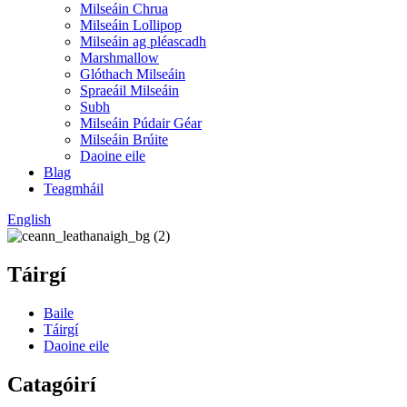
Milseáin Chrua
Milseáin Lollipop
Milseáin ag pléascadh
Marshmallow
Glóthach Milseáin
Spraeáil Milseáin
Subh
Milseáin Púdair Géar
Milseáin Brúite
Daoine eile
Blag
Teagmháil
English
Táirgí
Baile
Táirgí
Daoine eile
Catagóirí