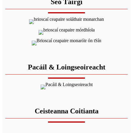
Seó Táirgí
Pacáil & Loingseoireacht
Ceisteanna Coitianta