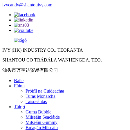
ivycandy@shantouivy.com
IVY (HK) INDUSTRY CO., TEORANTA
SHANTOU CO TRÁDÁLA WANHENGDA, TEO.
汕头市万亨达贸易有限公司
Baile
Fúinn
Próifíl na Cuideachta
Turas Monarcha
Taispeántas
Táirgí
Guma Bubble
Milseáin Seacláide
Milseáin Gummy
Bréagán Milseáin