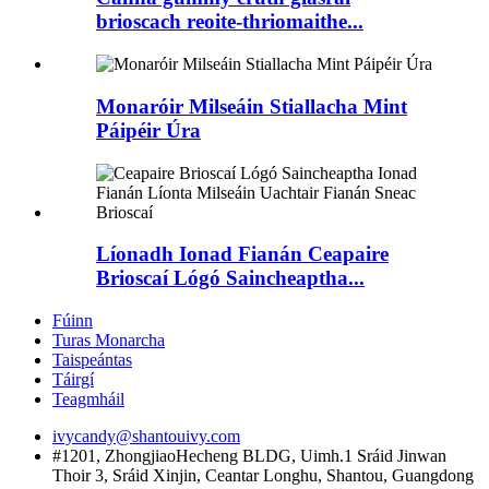
brioscach reoite-thriomaithe...
Monaróir Milseáin Stiallacha Mint
Páipéir Úra
Líonadh Ionad Fianán Ceapaire
Brioscaí Lógó Saincheaptha...
Fúinn
Turas Monarcha
Taispeántas
Táirgí
Teagmháil
ivycandy@shantouivy.com
#1201, ZhongjiaoHecheng BLDG, Uimh.1 Sráid Jinwan
Thoir 3, Sráid Xinjin, Ceantar Longhu, Shantou, Guangdong