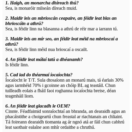
1. Haigh, an monarcha dhíreach thú?
Sea, is monaróir milseán díreach muid.
2. Maidir leis an mbrioscán ceapaire, an féidir leat blas an
bhrioscáin a athrú?
Sea, is féidir linn na blasanna a athrú de réir mar a iarrann tú.
3. Maidir leis an mír seo, an féidir leat méid na mbrioscaí a
athrú?
Sea, is féidir linn méid nua brioscaí a oscailt.
4. An féidir leat málaí tatú a dhéanamh?
Is féidir linn.
5. Cad iad do théarmaí íocaíochta?
Íocaíocht le T/T. Sula dtosaíonn an monarú mais, tá éarlais 30%
agus iarmhéid 70% i gcoinne an chóip BL ag teastáil. Chun
tuilleadh eolais a fháil faoi roghanna íocaíochta breise, déan
teagmháil liom.
6. An féidir leat glacadh le OEM?
Cinnte. Féadfaimid sonraíochtaí an bhranda, an dearaidh agus an
phacáistithe a choigeartú chun freastal ar riachtanais an chliaint.
Tá foireann dearaidh tiomanta ag ár ngnó atá ar fáil chun cabhrú
leat saothair ealaíne aon mhír ordaithe a chruthú.