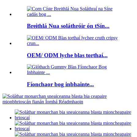
Breithlá Nua soláthróir ón tSín...
OEM/ ODM lyche blas torthaí...
Fíonchaor bog inbhainte...