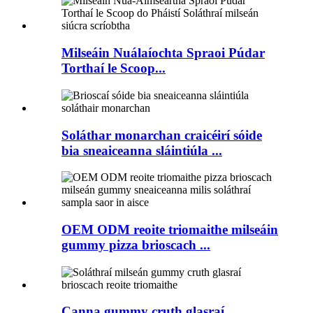
Milseáin Nuálaíochta Spraoi Púdar
Torthaí le Scoop...
Soláthar monarchan craicéirí sóide
bia sneaiceanna sláintiúla ...
OEM ODM reoite triomaithe milseáin
gummy pizza brioscach ...
Canna gummy cruth glasraí