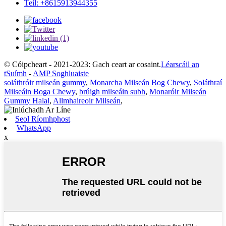
Teil: +8615913944355
© Cóipcheart - 2021-2023: Gach ceart ar cosaint.
Léarscáil an
tSuímh
-
AMP Soghluaiste
soláthróir milseán gummy
,
Monarcha Milseán Bog Chewy
,
Soláthraí
Milseáin Boga Chewy
,
brúigh milseáin subh
,
Monaróir Milseán
Gummy Halal
,
Allmhaireoir Milseán
,
Seol Ríomhphost
WhatsApp
x