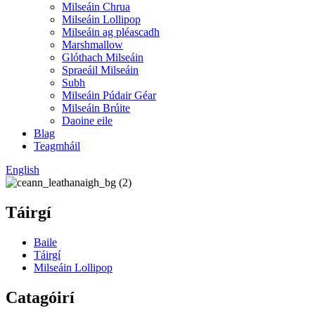
Milseáin Chrua
Milseáin Lollipop
Milseáin ag pléascadh
Marshmallow
Glóthach Milseáin
Spraeáil Milseáin
Subh
Milseáin Púdair Géar
Milseáin Brúite
Daoine eile
Blag
Teagmháil
English
Táirgí
Baile
Táirgí
Milseáin Lollipop
Catagóirí