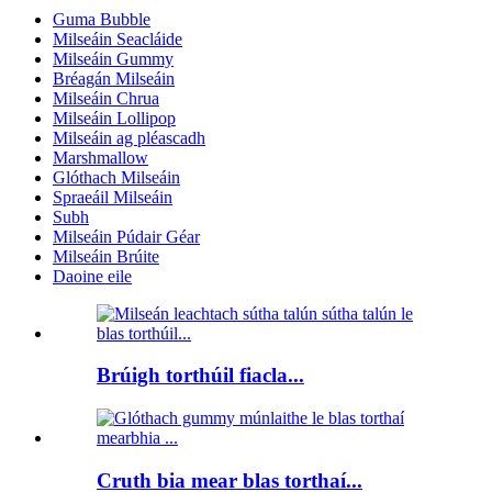
Guma Bubble
Milseáin Seacláide
Milseáin Gummy
Bréagán Milseáin
Milseáin Chrua
Milseáin Lollipop
Milseáin ag pléascadh
Marshmallow
Glóthach Milseáin
Spraeáil Milseáin
Subh
Milseáin Púdair Géar
Milseáin Brúite
Daoine eile
Brúigh torthúil fiacla...
Cruth bia mear blas torthaí...