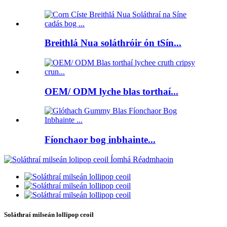
Breithlá Nua soláthróir ón tSín...
OEM/ ODM lyche blas torthaí...
Fíonchaor bog inbhainte...
Soláthraí milseán lollipop ceoil