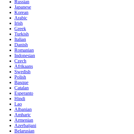
Russian
Japanese
Korean
Arabic
Irish
Greek
Turkish
Italian
Danish
Romanian
Indonesian
Czech
Afrikaans
Swedish
Polish
Basque
Catalan
Esperanto
Hindi
Lao
Albanian
Amharic
Armenian
Azerbaijani
Belarusian