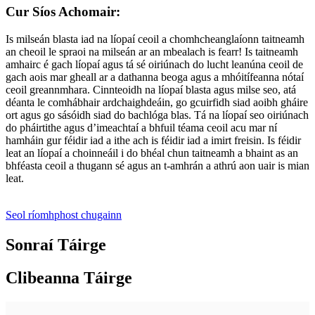
Cur Síos Achomair:
Is milseán blasta iad na líopaí ceoil a chomhcheanglaíonn taitneamh
an cheoil le spraoi na milseán ar an mbealach is fearr! Is taitneamh
amhairc é gach líopaí agus tá sé oiriúnach do lucht leanúna ceoil de
gach aois mar gheall ar a dathanna beoga agus a mhóitífeanna nótaí
ceoil greannmhara. Cinnteoidh na líopaí blasta agus milse seo, atá
déanta le comhábhair ardchaighdeáin, go gcuirfidh siad aoibh gháire
ort agus go sásóidh siad do bachlóga blas. Tá na líopaí seo oiriúnach
do pháirtithe agus d’imeachtaí a bhfuil téama ceoil acu mar ní
hamháin gur féidir iad a ithe ach is féidir iad a imirt freisin. Is féidir
leat an líopaí a choinneáil i do bhéal chun taitneamh a bhaint as an
bhféasta ceoil a thugann sé agus an t-amhrán a athrú aon uair is mian
leat.
Seol ríomhphost chugainn
Sonraí Táirge
Clibeanna Táirge