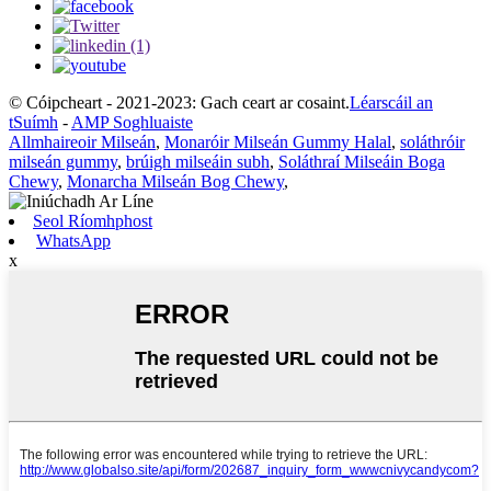
© Cóipcheart - 2021-2023: Gach ceart ar cosaint.
Léarscáil an
tSuímh
-
AMP Soghluaiste
Allmhaireoir Milseán
,
Monaróir Milseán Gummy Halal
,
soláthróir
milseán gummy
,
brúigh milseáin subh
,
Soláthraí Milseáin Boga
Chewy
,
Monarcha Milseán Bog Chewy
,
Seol Ríomhphost
WhatsApp
x