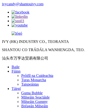
ivycandy@shantouivy.com
IVY (HK) INDUSTRY CO., TEORANTA
SHANTOU CO TRÁDÁLA WANHENGDA, TEO.
汕头市万亨达贸易有限公司
Baile
Fúinn
Próifíl na Cuideachta
Turas Monarcha
Taispeántas
Táirgí
Guma Bubble
Milseáin Seacláide
Milseáin Gummy
Bréagán Milseáin