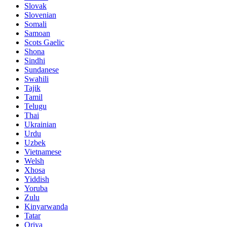
Slovak
Slovenian
Somali
Samoan
Scots Gaelic
Shona
Sindhi
Sundanese
Swahili
Tajik
Tamil
Telugu
Thai
Ukrainian
Urdu
Uzbek
Vietnamese
Welsh
Xhosa
Yiddish
Yoruba
Zulu
Kinyarwanda
Tatar
Oriya