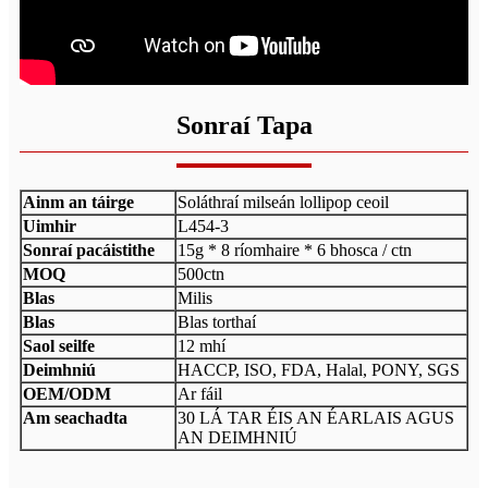
Sonraí Tapa
Ainm an táirge
Soláthraí milseán lollipop ceoil
Uimhir
L454-3
Sonraí pacáistithe
15g * 8 ríomhaire * 6 bhosca / ctn
MOQ
500ctn
Blas
Milis
Blas
Blas torthaí
Saol seilfe
12 mhí
Deimhniú
HACCP, ISO, FDA, Halal, PONY, SGS
OEM/ODM
Ar fáil
Am seachadta
30 LÁ TAR ÉIS AN ÉARLAIS AGUS
AN DEIMHNIÚ