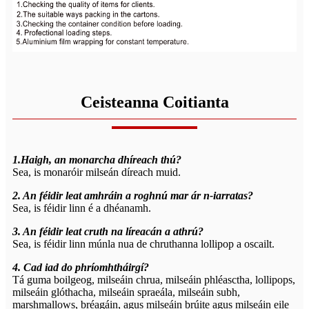
Ceisteanna Coitianta
1.Haigh, an monarcha dhíreach thú?
Sea, is monaróir milseán díreach muid.
2. An féidir leat amhráin a roghnú mar ár n-iarratas?
Sea, is féidir linn é a dhéanamh.
3. An féidir leat cruth na líreacán a athrú?
Sea, is féidir linn múnla nua de chruthanna lollipop a oscailt.
4. Cad iad do phríomhtháirgí?
Tá guma boilgeog, milseáin chrua, milseáin phléasctha, lollipops,
milseáin glóthacha, milseáin spraeála, milseáin subh,
marshmallows, bréagáin, agus milseáin brúite agus milseáin eile