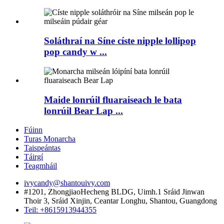
Soláthraí na Síne císte nipple lollipop
pop candy w ...
Maide lonrúil fluaraiseach le bata
lonrúil Bear Lap ...
Fúinn
Turas Monarcha
Taispeántas
Táirgí
Teagmháil
ivycandy@shantouivy.com
#1201, ZhongjiaoHecheng BLDG, Uimh.1 Sráid Jinwan
Thoir 3, Sráid Xinjin, Ceantar Longhu, Shantou, Guangdong
Teil: +8615913944355