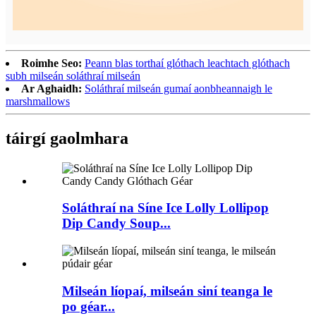
Roimhe Seo:
Peann blas torthaí glóthach leachtach glóthach
subh milseán soláthraí milseán
Ar Aghaidh:
Soláthraí milseán gumaí aonbheannaigh le
marshmallows
táirgí gaolmhara
Soláthraí na Síne Ice Lolly Lollipop
Dip Candy Soup...
Milseán líopaí, milseán siní teanga le
po géar...