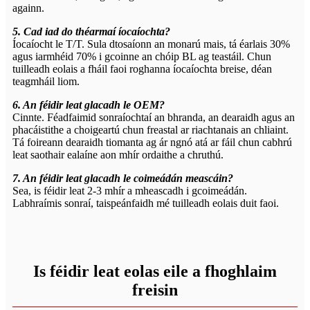
againn.
5. Cad iad do théarmaí íocaíochta?
Íocaíocht le T/T. Sula dtosaíonn an monarú mais, tá éarlais 30%
agus iarmhéid 70% i gcoinne an chóip BL ag teastáil. Chun
tuilleadh eolais a fháil faoi roghanna íocaíochta breise, déan
teagmháil liom.
6. An féidir leat glacadh le OEM?
Cinnte. Féadfaimid sonraíochtaí an bhranda, an dearaidh agus an
phacáistithe a choigeartú chun freastal ar riachtanais an chliaint.
Tá foireann dearaidh tiomanta ag ár ngnó atá ar fáil chun cabhrú
leat saothair ealaíne aon mhír ordaithe a chruthú.
7. An féidir leat glacadh le coimeádán meascáin?
Sea, is féidir leat 2-3 mhír a mheascadh i gcoimeádán.
Labhraímis sonraí, taispeánfaidh mé tuilleadh eolais duit faoi.
Is féidir leat eolas eile a fhoghlaim
freisin