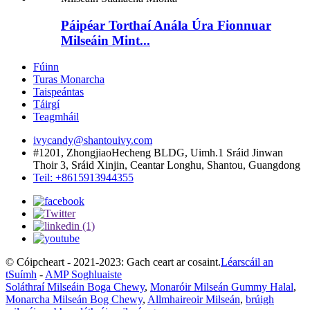
Páipéar Torthaí Anála Úra Fionnuar
Milseáin Mint...
Fúinn
Turas Monarcha
Taispeántas
Táirgí
Teagmháil
ivycandy@shantouivy.com
#1201, ZhongjiaoHecheng BLDG, Uimh.1 Sráid Jinwan
Thoir 3, Sráid Xinjin, Ceantar Longhu, Shantou, Guangdong
Teil: +8615913944355
© Cóipcheart - 2021-2023: Gach ceart ar cosaint.
Léarscáil an
tSuímh
-
AMP Soghluaiste
Soláthraí Milseáin Boga Chewy
,
Monaróir Milseán Gummy Halal
,
Monarcha Milseán Bog Chewy
,
Allmhaireoir Milseán
,
brúigh