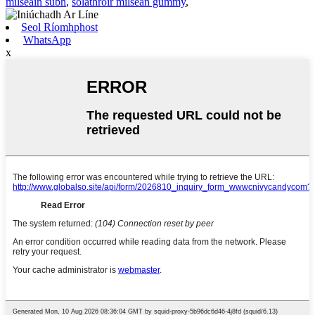
milseáin subh
,
soláthróir milseán gummy
,
Seol Ríomhphost
WhatsApp
x