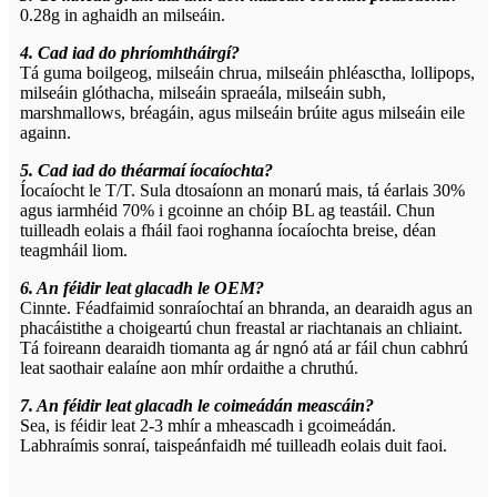
0.28g in aghaidh an milseáin.
4. Cad iad do phríomhtháirgí?
Tá guma boilgeog, milseáin chrua, milseáin phléasctha, lollipops,
milseáin glóthacha, milseáin spraeála, milseáin subh,
marshmallows, bréagáin, agus milseáin brúite agus milseáin eile
againn.
5. Cad iad do théarmaí íocaíochta?
Íocaíocht le T/T. Sula dtosaíonn an monarú mais, tá éarlais 30%
agus iarmhéid 70% i gcoinne an chóip BL ag teastáil. Chun
tuilleadh eolais a fháil faoi roghanna íocaíochta breise, déan
teagmháil liom.
6. An féidir leat glacadh le OEM?
Cinnte. Féadfaimid sonraíochtaí an bhranda, an dearaidh agus an
phacáistithe a choigeartú chun freastal ar riachtanais an chliaint.
Tá foireann dearaidh tiomanta ag ár ngnó atá ar fáil chun cabhrú
leat saothair ealaíne aon mhír ordaithe a chruthú.
7. An féidir leat glacadh le coimeádán meascáin?
Sea, is féidir leat 2-3 mhír a mheascadh i gcoimeádán.
Labhraímis sonraí, taispeánfaidh mé tuilleadh eolais duit faoi.