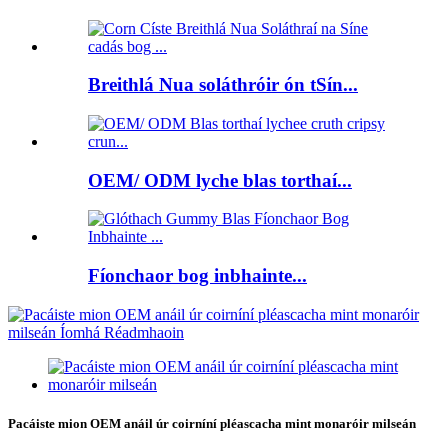
Breithlá Nua soláthróir ón tSín...
OEM/ ODM lyche blas torthaí...
Fíonchaor bog inbhainte...
Pacáiste mion OEM anáil úr coirníní pléascacha mint monaróir milseán