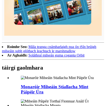
Roimhe Seo:
Mála teanga cnámharlaigh nua ón tSín brúigh
milseáin subh glóthach leachtach le marshmallow
Ar Aghaidh:
Soláthraí milseán guma coganta Orbit
táirgí gaolmhara
Monaróir Milseáin Stiallacha Mint
Páipéir Úra