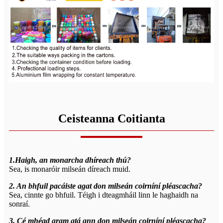
Ceisteanna Coitianta
1.Haigh, an monarcha dhíreach thú?
Sea, is monaróir milseán díreach muid.
2. An bhfuil pacáiste agat don milseán coirníní pléascacha?
Sea, cinnte go bhfuil. Téigh i dteagmháil linn le haghaidh na
sonraí.
3. Cé mhéad gram atá ann don milseán coirníní pléascacha?