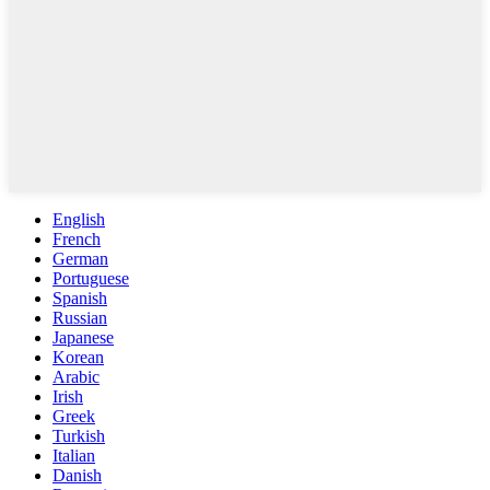
English
French
German
Portuguese
Spanish
Russian
Japanese
Korean
Arabic
Irish
Greek
Turkish
Italian
Danish