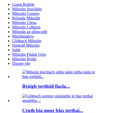
Guma Bubble
Milseáin Seacláide
Milseáin Gummy
Bréagán Milseáin
Milseáin Chrua
Milseáin Lollipop
Milseáin ag pléascadh
Marshmallow
Glóthach Milseáin
Spraeáil Milseáin
Subh
Milseáin Púdair Géar
Milseáin Brúite
Daoine eile
Brúigh torthúil fiacla...
Cruth bia mear blas torthaí...