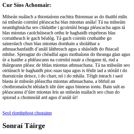
Cur Síos Achomair:
Milseán nuálach a thiontaíonn eachtra fhionnuar as do thaithí milis
ná milseán coirníní pléascacha blas miontas anála! Tá na milseáin
neamhghnácha seo clúdaithe i gcoirníní beaga pléascacha agus tá
blas miontas caolchúiseach orthu le haghaidh eispéireas blas
corraitheach le gach béalóg. Tá gach coirnín cruthaithe go
saineolach chun blas miontas domhain a sholáthar a
athnuachanfaidh d’anáil láithreach agus a shásóidh do fhiacail
mhilse. Spreagtar do chéadfaí agus mothaíonn do theanga glan agus
úr a luaithe a phléascann na coirníní nuair a chogann tú, rud a
tháirgeann pléasc de bhlas miontas athnuachana. Tá na milseáin seo
oiriúnach le haghaidh pioc-suas tapa agus is féidir iad a stóráil i do
tharraiceán deisce, i do charr, nó i do mhála. Téigh isteach i saol
blasta ár milseán pléasctha miontas athnuachana, a bhfuil an
chothromaíocht idéalach idir úire agus binneas iontu. Bain sult as
pléascanna d’úire miontas leis an milseán nuálach seo chun do
spiorad a choinneáil ard agus d’anáil úr!
Seol ríomhphost chugainn
Sonraí Táirge