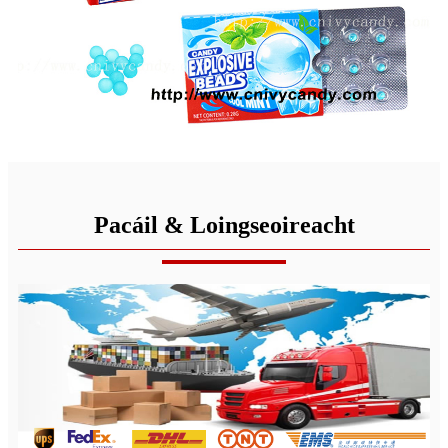
Pacáil & Loingseoireacht