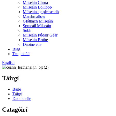
Milseáin Chrua
Milseáin Lollipop
Milseáin ag pléascadh
Marshmallow
Glóthach Milseáin
Spraeáil Milseáin
Subh
Milseáin Púdair Géar
Milseáin Brúite
Daoine eile
Blag
Teagmháil
English
Táirgí
Baile
Táirgí
Daoine eile
Catagóirí