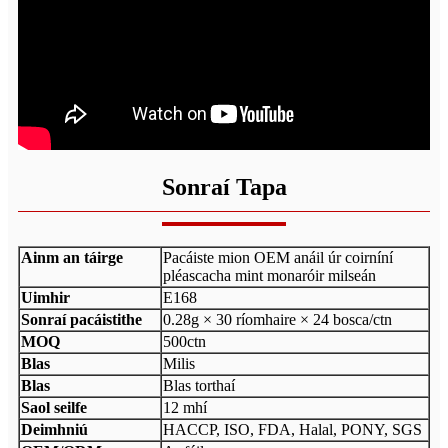
Sonraí Tapa
Ainm an táirge
Pacáiste mion OEM anáil úr coirníní
pléascacha mint monaróir milseán
Uimhir
E168
Sonraí pacáistithe
0.28g × 30 ríomhaire × 24 bosca/ctn
MOQ
500ctn
Blas
Milis
Blas
Blas torthaí
Saol seilfe
12 mhí
Deimhniú
HACCP, ISO, FDA, Halal, PONY, SGS