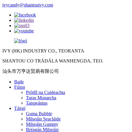
ivycandy@shantouivy.com
IVY (HK) INDUSTRY CO., TEORANTA
SHANTOU CO TRÁDÁLA WANHENGDA, TEO.
汕头市万亨达贸易有限公司
Baile
Fúinn
Próifíl na Cuideachta
Turas Monarcha
Taispeántas
Táirgí
Guma Bubble
Milseáin Seacláide
Milseáin Gummy
Bréagán Milseáin