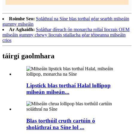
Roimhe Seo:
Soláthraí na Síne blas torthaí géar searbh milseáin
gummy milseáin
Ar Aghaidh:
Soláthar díreach ón monarcha rollaí liocrais OEM
milseáin gummy chewy liocrais stiallacha géar téipeanna milseáin
crios
táirgí gaolmhara
Lipstick blas torthaí Halal lollipop
milseán milseán...
Blas torthúil cruth cartúin ó
sholáthraí na Síne lol ...