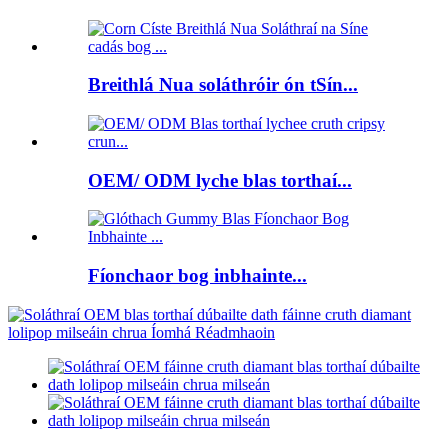
Breithlá Nua soláthróir ón tSín...
OEM/ ODM lyche blas torthaí...
Fíonchaor bog inbhainte...