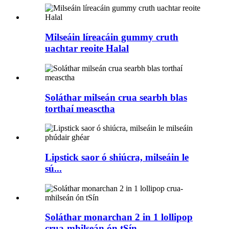
Milseáin líreacáin gummy cruth
uachtar reoite Halal
Soláthar milseán crua searbh blas
torthaí measctha
Lipstick saor ó shiúcra, milseáin le
sú...
Soláthar monarchan 2 in 1 lollipop
crua-mhilseán ón tSín