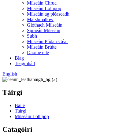
Milseáin Chrua
Milseáin Lollipop
Milseáin ag pléascadh
Marshmallow
Glóthach Milseáin
Spraeáil Milseáin
Subh
Milseáin Púdair Géar
Milseáin Brúite
Daoine eile
Blag
Teagmháil
English
Táirgí
Baile
Táirgí
Milseáin Lollipop
Catagóirí