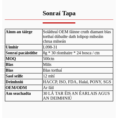
Sonraí Tapa
Ainm an táirge
Soláthraí OEM fáinne cruth diamant blas
torthaí dúbailte dath lolipop milseáin
chrua milseán
Uimhir
L098-31
Sonraí pacáistithe
8g * 30 ríomhaire * 24 bosca / ctn
MOQ
500ctn
Blas
Milis
Blas
Blas torthaí
Saol seilfe
12 mhí
Deimhniú
HACCP, ISO, FDA, Halal, PONY, SGS
OEM/ODM
Ar fáil
Am seachadta
30 LÁ TAR ÉIS AN ÉARLAIS AGUS
AN DEIMHNIÚ