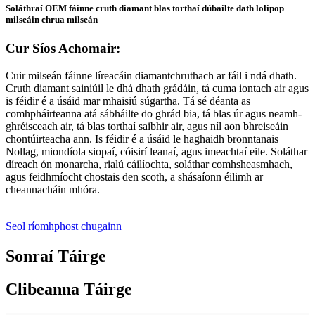
Soláthraí OEM fáinne cruth diamant blas torthaí dúbailte dath lolipop
milseáin chrua milseán
Cur Síos Achomair:
Cuir milseán fáinne líreacáin diamantchruthach ar fáil i ndá dhath.
Cruth diamant sainiúil le dhá dhath grádáin, tá cuma iontach air agus
is féidir é a úsáid mar mhaisiú súgartha. Tá sé déanta as
comhpháirteanna atá sábháilte do ghrád bia, tá blas úr agus neamh-
ghréisceach air, tá blas torthaí saibhir air, agus níl aon bhreiseáin
chontúirteacha ann. Is féidir é a úsáid le haghaidh bronntanais
Nollag, miondíola siopaí, cóisirí leanaí, agus imeachtaí eile. Soláthar
díreach ón monarcha, rialú cáilíochta, soláthar comhsheasmhach,
agus feidhmíocht chostais den scoth, a shásaíonn éilimh ar
cheannacháin mhóra.
Seol ríomhphost chugainn
Sonraí Táirge
Clibeanna Táirge