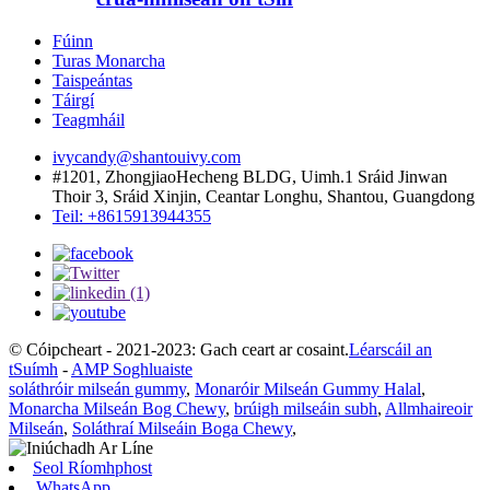
Fúinn
Turas Monarcha
Taispeántas
Táirgí
Teagmháil
ivycandy@shantouivy.com
#1201, ZhongjiaoHecheng BLDG, Uimh.1 Sráid Jinwan
Thoir 3, Sráid Xinjin, Ceantar Longhu, Shantou, Guangdong
Teil: +8615913944355
© Cóipcheart - 2021-2023: Gach ceart ar cosaint.
Léarscáil an
tSuímh
-
AMP Soghluaiste
soláthróir milseán gummy
,
Monaróir Milseán Gummy Halal
,
Monarcha Milseán Bog Chewy
,
brúigh milseáin subh
,
Allmhaireoir
Milseán
,
Soláthraí Milseáin Boga Chewy
,
Seol Ríomhphost
WhatsApp