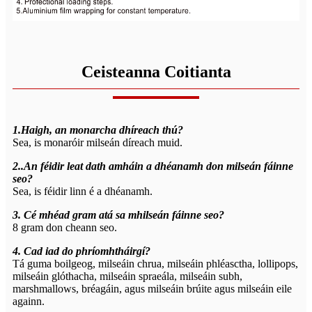
Ceisteanna Coitianta
1.Haigh, an monarcha dhíreach thú?
Sea, is monaróir milseán díreach muid.
2..An féidir leat dath amháin a dhéanamh don milseán fáinne
seo?
Sea, is féidir linn é a dhéanamh.
3. Cé mhéad gram atá sa mhilseán fáinne seo?
8 gram don cheann seo.
4. Cad iad do phríomhtháirgí?
Tá guma boilgeog, milseáin chrua, milseáin phléasctha, lollipops,
milseáin glóthacha, milseáin spraeála, milseáin subh,
marshmallows, bréagáin, agus milseáin brúite agus milseáin eile
againn.