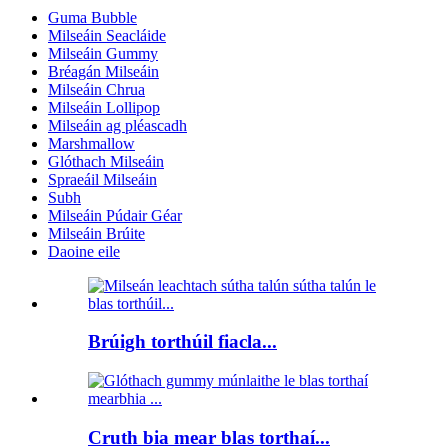
Guma Bubble
Milseáin Seacláide
Milseáin Gummy
Bréagán Milseáin
Milseáin Chrua
Milseáin Lollipop
Milseáin ag pléascadh
Marshmallow
Glóthach Milseáin
Spraeáil Milseáin
Subh
Milseáin Púdair Géar
Milseáin Brúite
Daoine eile
Brúigh torthúil fiacla...
Cruth bia mear blas torthaí...