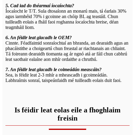
5. Cad iad do théarmaí íocaíochta?
Íocaíocht le T/T. Sula dtosaíonn an monarú mais, tá éarlais 30%
agus iarmhéid 70% i gcoinne an chóip BL ag teastáil. Chun
tuilleadh eolais a fháil faoi roghanna íocaíochta breise, déan
teagmháil liom.
6. An féidir leat glacadh le OEM?
Cinnte. Féadfaimid sonraíochtaí an bhranda, an dearaidh agus an
phacáistithe a choigeartú chun freastal ar riachtanais an chliaint.
Tá foireann dearaidh tiomanta ag ár ngnó atá ar fáil chun cabhrú
leat saothair ealaíne aon mhír ordaithe a chruthú.
7. An féidir leat glacadh le coimeádán meascáin?
Sea, is féidir leat 2-3 mhír a mheascadh i gcoimeádán.
Labhraímis sonraí, taispeánfaidh mé tuilleadh eolais duit faoi.
Is féidir leat eolas eile a fhoghlaim
freisin