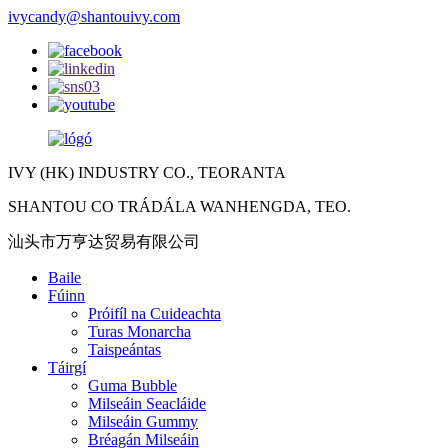
ivycandy@shantouivy.com
IVY (HK) INDUSTRY CO., TEORANTA
SHANTOU CO TRÁDÁLA WANHENGDA, TEO.
汕头市万亨达贸易有限公司
Baile
Fúinn
Próifíl na Cuideachta
Turas Monarcha
Taispeántas
Táirgí
Guma Bubble
Milseáin Seacláide
Milseáin Gummy
Bréagán Milseáin