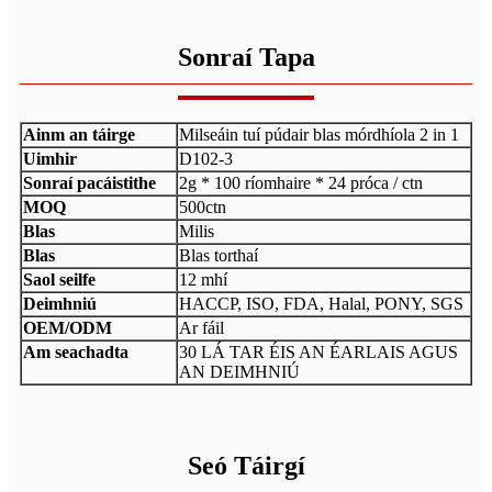
Sonraí Tapa
Ainm an táirge
Milseáin tuí púdair blas mórdhíola 2 in 1
Uimhir
D102-3
Sonraí pacáistithe
2g * 100 ríomhaire * 24 próca / ctn
MOQ
500ctn
Blas
Milis
Blas
Blas torthaí
Saol seilfe
12 mhí
Deimhniú
HACCP, ISO, FDA, Halal, PONY, SGS
OEM/ODM
Ar fáil
Am seachadta
30 LÁ TAR ÉIS AN ÉARLAIS AGUS
AN DEIMHNIÚ
Seó Táirgí