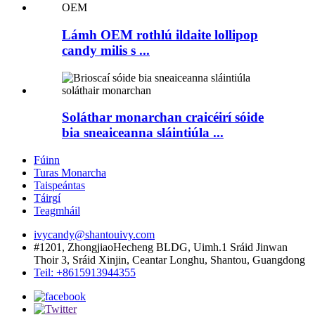
Lámh OEM rothlú ildaite lollipop
candy milis s ...
Soláthar monarchan craicéirí sóide
bia sneaiceanna sláintiúla ...
Fúinn
Turas Monarcha
Taispeántas
Táirgí
Teagmháil
ivycandy@shantouivy.com
#1201, ZhongjiaoHecheng BLDG, Uimh.1 Sráid Jinwan
Thoir 3, Sráid Xinjin, Ceantar Longhu, Shantou, Guangdong
Teil: +8615913944355