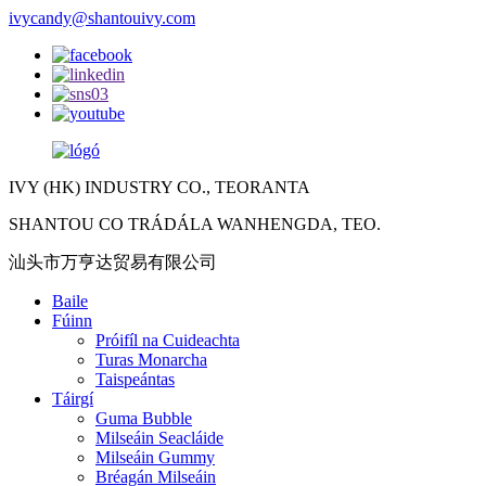
ivycandy@shantouivy.com
IVY (HK) INDUSTRY CO., TEORANTA
SHANTOU CO TRÁDÁLA WANHENGDA, TEO.
汕头市万亨达贸易有限公司
Baile
Fúinn
Próifíl na Cuideachta
Turas Monarcha
Taispeántas
Táirgí
Guma Bubble
Milseáin Seacláide
Milseáin Gummy
Bréagán Milseáin