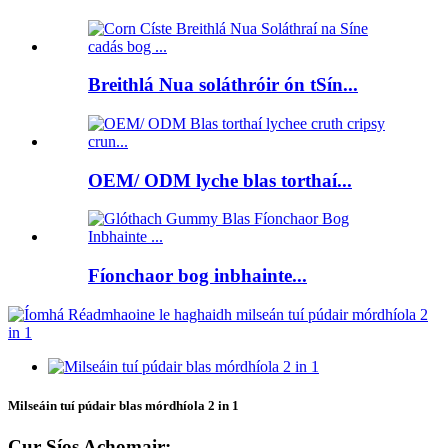
Breithlá Nua soláthróir ón tSín...
OEM/ ODM lyche blas torthaí...
Fíonchaor bog inbhainte...
Milseáin tuí púdair blas mórdhíola 2 in 1
Cur Síos Achomair: