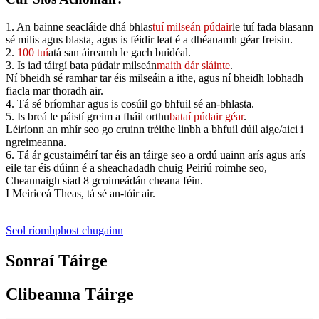
1. An bainne seacláide dhá bhlas
tuí milseán púdair
le tuí fada blasann
sé milis agus blasta, agus is féidir leat é a dhéanamh géar freisin.
2.
100 tuí
atá san áireamh le gach buidéal.
3. Is iad táirgí bata púdair milseán
maith dár sláinte
.
Ní bheidh sé ramhar tar éis milseáin a ithe, agus ní bheidh lobhadh
fiacla mar thoradh air.
4. Tá sé bríomhar agus is cosúil go bhfuil sé an-bhlasta.
5. Is breá le páistí greim a fháil orthu
bataí púdair géar
.
Léiríonn an mhír seo go cruinn tréithe linbh a bhfuil dúil aige/aici i
ngreimeanna.
6. Tá ár gcustaiméirí tar éis an táirge seo a ordú uainn arís agus arís
eile tar éis dúinn é a sheachadadh chuig Peiriú roimhe seo,
Cheannaigh siad 8 gcoimeádán cheana féin.
I Meiriceá Theas, tá sé an-tóir air.
Seol ríomhphost chugainn
Sonraí Táirge
Clibeanna Táirge