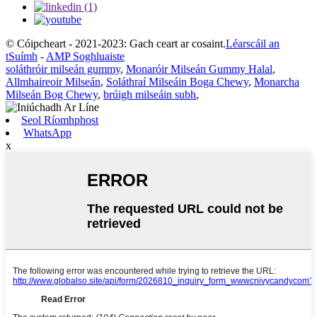
© Cóipcheart - 2021-2023: Gach ceart ar cosaint.
Léarscáil an
tSuímh
-
AMP Soghluaiste
soláthróir milseán gummy
,
Monaróir Milseán Gummy Halal
,
Allmhaireoir Milseán
,
Soláthraí Milseáin Boga Chewy
,
Monarcha
Milseán Bog Chewy
,
brúigh milseáin subh
,
Seol Ríomhphost
WhatsApp
x