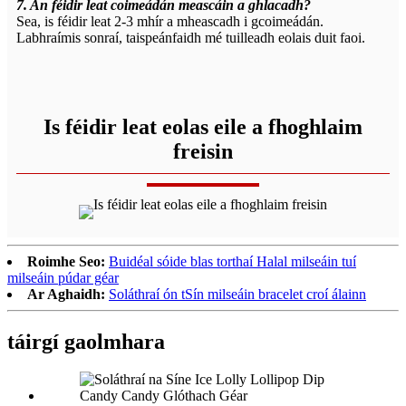
7. An féidir leat coimeádán meascáin a ghlacadh?
Sea, is féidir leat 2-3 mhír a mheascadh i gcoimeádán.
Labhraímis sonraí, taispeánfaidh mé tuilleadh eolais duit faoi.
Is féidir leat eolas eile a fhoghlaim
freisin
Roimhe Seo:
Buidéal sóide blas torthaí Halal milseáin tuí
milseáin púdar géar
Ar Aghaidh:
Soláthraí ón tSín milseáin bracelet croí álainn
táirgí gaolmhara