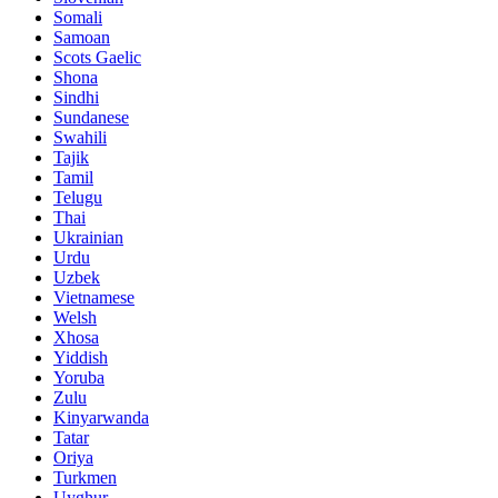
Somali
Samoan
Scots Gaelic
Shona
Sindhi
Sundanese
Swahili
Tajik
Tamil
Telugu
Thai
Ukrainian
Urdu
Uzbek
Vietnamese
Welsh
Xhosa
Yiddish
Yoruba
Zulu
Kinyarwanda
Tatar
Oriya
Turkmen
Uyghur