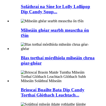
Soláthraí na Síne Ice Lolly Lollipop
Dip Candy Soup...
Milseáin ghéar searbh measctha ón
tSín
Blas torthaí mórdhíola milseáin chrua
géar-ghéar
Brioscaí Buailte Bata Dip Candy
Torthaí Glóthach Leachtach...