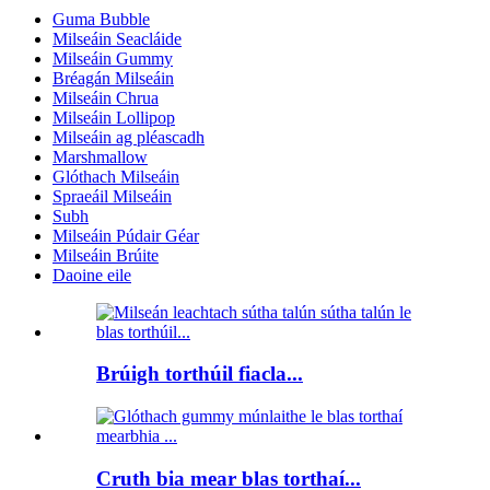
Guma Bubble
Milseáin Seacláide
Milseáin Gummy
Bréagán Milseáin
Milseáin Chrua
Milseáin Lollipop
Milseáin ag pléascadh
Marshmallow
Glóthach Milseáin
Spraeáil Milseáin
Subh
Milseáin Púdair Géar
Milseáin Brúite
Daoine eile
Brúigh torthúil fiacla...
Cruth bia mear blas torthaí...