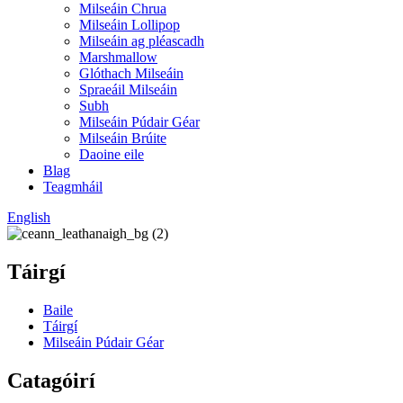
Milseáin Chrua
Milseáin Lollipop
Milseáin ag pléascadh
Marshmallow
Glóthach Milseáin
Spraeáil Milseáin
Subh
Milseáin Púdair Géar
Milseáin Brúite
Daoine eile
Blag
Teagmháil
English
Táirgí
Baile
Táirgí
Milseáin Púdair Géar
Catagóirí