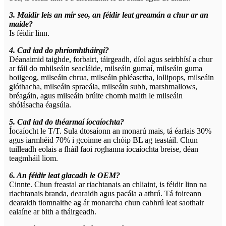
3. Maidir leis an mír seo, an féidir leat greamán a chur ar an
maide?
Is féidir linn.
4. Cad iad do phríomhtháirgí?
Déanaimid taighde, forbairt, táirgeadh, díol agus seirbhísí a chur
ar fáil do mhilseáin seacláide, milseáin gumaí, milseáin guma
boilgeog, milseáin chrua, milseáin phléasctha, lollipops, milseáin
glóthacha, milseáin spraeála, milseáin subh, marshmallows,
bréagáin, agus milseáin brúite chomh maith le milseáin
shólásacha éagsúla.
5. Cad iad do théarmaí íocaíochta?
Íocaíocht le T/T. Sula dtosaíonn an monarú mais, tá éarlais 30%
agus iarmhéid 70% i gcoinne an chóip BL ag teastáil. Chun
tuilleadh eolais a fháil faoi roghanna íocaíochta breise, déan
teagmháil liom.
6. An féidir leat glacadh le OEM?
Cinnte. Chun freastal ar riachtanais an chliaint, is féidir linn na
riachtanais branda, dearaidh agus pacála a athrú. Tá foireann
dearaidh tiomnaithe ag ár monarcha chun cabhrú leat saothair
ealaíne ar bith a tháirgeadh.