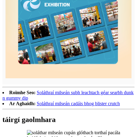
Roimhe Seo:
Soláthraí milseán subh leachtach géar searbh dunk
n gummy dip
Ar Aghaidh:
Soláthraí milseán cadáis bhog blister crutch
táirgí gaolmhara