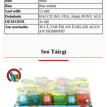
Blas
Milis
Blas
Blas torthaí
Saol seilfe
12 mhí
Deimhniú
HACCP, ISO, FDA, Halal, PONY, SGS
OEM/ODM
Ar fáil
Am seachadta
30 LÁ TAR ÉIS AN ÉARLAIS AGUS
AN DEIMHNIÚ
Seó Táirgí