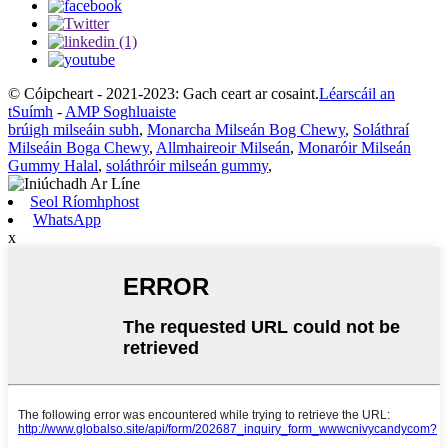
© Cóipcheart - 2021-2023: Gach ceart ar cosaint.
Léarscáil an
tSuímh
-
AMP Soghluaiste
brúigh milseáin subh
,
Monarcha Milseán Bog Chewy
,
Soláthraí
Milseáin Boga Chewy
,
Allmhaireoir Milseán
,
Monaróir Milseán
Gummy Halal
,
soláthróir milseán gummy
,
Seol Ríomhphost
WhatsApp
x