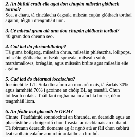
2. An bhfuil cruth eile agat don chupán milseán glóthach
torthaí?
Sea, a chara, tá cineálacha éagsúla milseán cupán glóthach torthaí
againn, téigh i dteagmháil linn.
3. Cé mhéad gram atá ann don chupán glóthach torthaí?
40 gram don cheann seo.
4. Cad iad do phríomhtháirgí?
Tá guma boilgeog, milseáin chrua, milseáin phléasctha, lollipops,
milseáin glóthacha, milseáin spraeála, milseáin subh,
marshmallows, bréagáin, agus milseáin brúite agus milseáin eile
againn.
5. Cad iad do théarmaí íocaíochta?
Íocaíocht le T/T. Sula dtosaíonn an monarú mais, tá éarlais 30%
agus iarmhéid 70% i gcoinne an chóip BL ag teastáil. Chun
tuilleadh eolais a fháil faoi roghanna íocaíochta breise, déan
teagmháil liom.
6. An féidir leat glacadh le OEM?
Cinnte. Féadfaimid sonraíochtaí an bhranda, an dearaidh agus an
phacáistithe a choigeartú chun freastal ar riachtanais an chliaint.
Tá foireann dearaidh tiomanta ag ár ngnó atá ar fáil chun cabhrú
leat saothair ealaíne aon mhír ordaithe a chruthú.