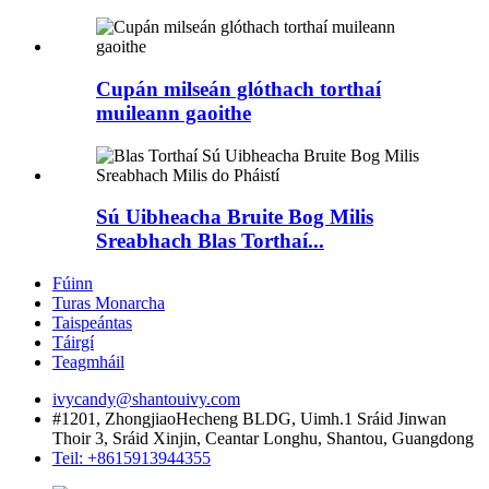
Cupán milseán glóthach torthaí
muileann gaoithe
Sú Uibheacha Bruite Bog Milis
Sreabhach Blas Torthaí...
Fúinn
Turas Monarcha
Taispeántas
Táirgí
Teagmháil
ivycandy@shantouivy.com
#1201, ZhongjiaoHecheng BLDG, Uimh.1 Sráid Jinwan
Thoir 3, Sráid Xinjin, Ceantar Longhu, Shantou, Guangdong
Teil: +8615913944355