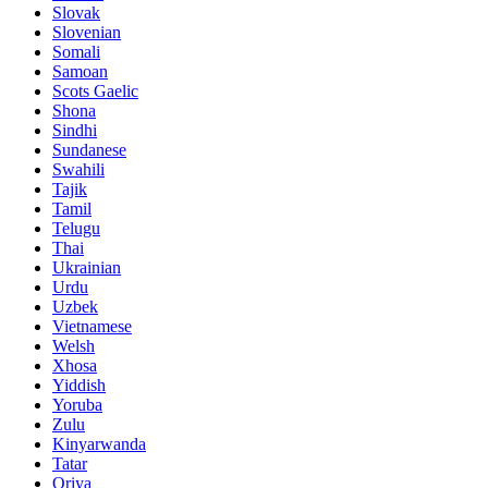
Slovak
Slovenian
Somali
Samoan
Scots Gaelic
Shona
Sindhi
Sundanese
Swahili
Tajik
Tamil
Telugu
Thai
Ukrainian
Urdu
Uzbek
Vietnamese
Welsh
Xhosa
Yiddish
Yoruba
Zulu
Kinyarwanda
Tatar
Oriya