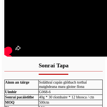
Sonraí Tapa
Ainm an táirge
Soláthraí cupán glóthach torthaí
maighdeana mara gloine fíona
Uimhir
G068-6
Sonraí pacáistithe
40g * 30 ríomhaire * 12 bhosca / ctn
MOQ
500ctn