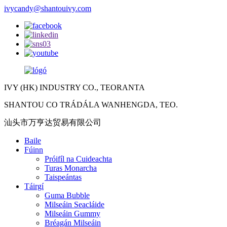
ivycandy@shantouivy.com
IVY (HK) INDUSTRY CO., TEORANTA
SHANTOU CO TRÁDÁLA WANHENGDA, TEO.
汕头市万亨达贸易有限公司
Baile
Fúinn
Próifíl na Cuideachta
Turas Monarcha
Taispeántas
Táirgí
Guma Bubble
Milseáin Seacláide
Milseáin Gummy
Bréagán Milseáin