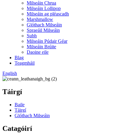
Milseáin Chrua
Milseáin Lollipop
Milseáin ag pléascadh
Marshmallow
Glóthach Milseáin
Spraeáil Milseáin
Subh
Milseáin Púdair Géar
Milseáin Brúite
Daoine eile
Blag
Teagmháil
English
Táirgí
Baile
Táirgí
Glóthach Milseáin
Catagóirí