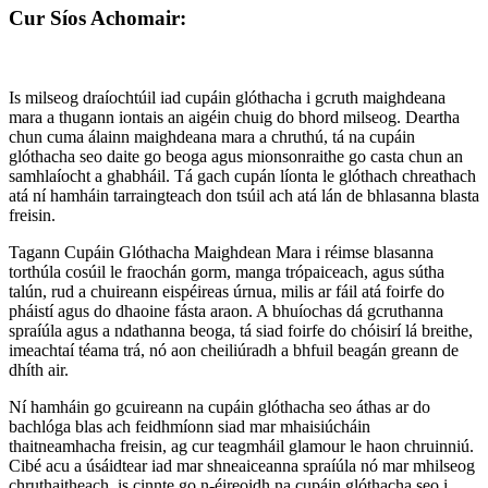
Cur Síos Achomair:
Is milseog draíochtúil iad cupáin glóthacha i gcruth maighdeana
mara a thugann iontais an aigéin chuig do bhord milseog. Deartha
chun cuma álainn maighdeana mara a chruthú, tá na cupáin
glóthacha seo daite go beoga agus mionsonraithe go casta chun an
samhlaíocht a ghabháil. Tá gach cupán líonta le glóthach chreathach
atá ní hamháin tarraingteach don tsúil ach atá lán de bhlasanna blasta
freisin.
Tagann Cupáin Glóthacha Maighdean Mara i réimse blasanna
torthúla cosúil le fraochán gorm, manga trópaiceach, agus sútha
talún, rud a chuireann eispéireas úrnua, milis ar fáil atá foirfe do
pháistí agus do dhaoine fásta araon. A bhuíochas dá gcruthanna
spraíúla agus a ndathanna beoga, tá siad foirfe do chóisirí lá breithe,
imeachtaí téama trá, nó aon cheiliúradh a bhfuil beagán greann de
dhíth air.
Ní hamháin go gcuireann na cupáin glóthacha seo áthas ar do
bachlóga blas ach feidhmíonn siad mar mhaisiúcháin
thaitneamhacha freisin, ag cur teagmháil glamour le haon chruinniú.
Cibé acu a úsáidtear iad mar shneaiceanna spraíúla nó mar mhilseog
chruthaitheach, is cinnte go n-éireoidh na cupáin glóthacha seo i