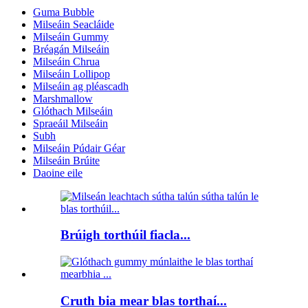
Guma Bubble
Milseáin Seacláide
Milseáin Gummy
Bréagán Milseáin
Milseáin Chrua
Milseáin Lollipop
Milseáin ag pléascadh
Marshmallow
Glóthach Milseáin
Spraeáil Milseáin
Subh
Milseáin Púdair Géar
Milseáin Brúite
Daoine eile
Brúigh torthúil fiacla...
Cruth bia mear blas torthaí...