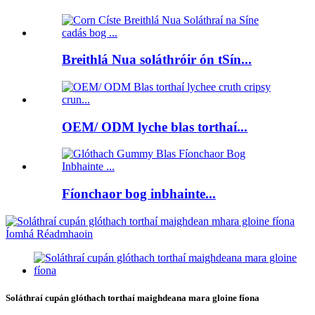
Breithlá Nua soláthróir ón tSín...
OEM/ ODM lyche blas torthaí...
Fíonchaor bog inbhainte...
Soláthraí cupán glóthach torthaí maighdeana mara gloine fíona