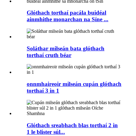
Glóthach torthaí pacála buidéal
ainmhithe monarchan na Síne ...
Soláthar milseán bata glóthach
torthaí cruth béar
onnmhaireoir milseán cupán glóthach
torthaí 3 in 1
Glóthach sreabhach blas torthaí 2 in
1 le blister súl...