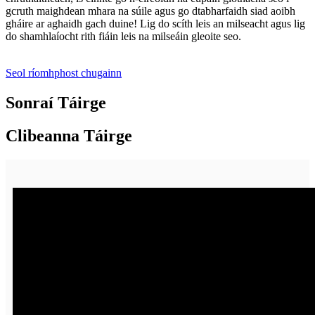
gcruth maighdean mhara na súile agus go dtabharfaidh siad aoibh
gháire ar aghaidh gach duine! Lig do scíth leis an milseacht agus lig
do shamhlaíocht rith fiáin leis na milseáin gleoite seo.
Seol ríomhphost chugainn
Sonraí Táirge
Clibeanna Táirge