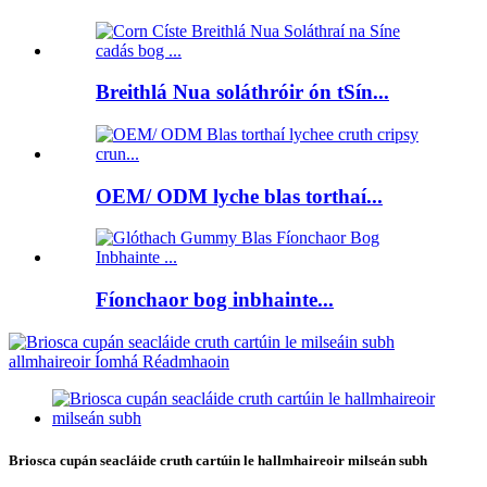
Breithlá Nua soláthróir ón tSín...
OEM/ ODM lyche blas torthaí...
Fíonchaor bog inbhainte...
Briosca cupán seacláide cruth cartúin le hallmhaireoir milseán subh