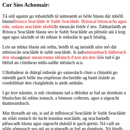
Cur Síos Achomair:
Tá súil againn go mbainfidh tú taitneamh as béile blasta dár mbéilí
blasta
Briosca Seacláide le Subh Seacláide
.
Brioscaí brioscacha agus
mín,
anlann seacláide síodúil
Is meascán foirfe é seo. Tabharfaidh an
Briosca Seacláide blasta seo le Subh Seacláide an pléisiúr atá á lorg
agat agus sásóidh sé do mhian le milseáin le gach béalóg.
Leis an mblas blasta atá orthu, beidh tú ag iarraidh níos mó dár
mbrioscán seacláide le subh seacláide. Is iad
taitneamhach láithreach
don slua
agus
an sneaiceanna idéalach d'aon am den lá
ós rud é go
bhfuil an cóimheas milis-saillte idéalach acu.
Ullmhaítear ár dtáirgí milseán go saineolach chun a chinntiú go
mbeidh gach béile ina eispéireas dochreidte ag baint úsáide as
comhábhair den chaighdeán is airde amháin.
I go leor náisiún, is mír choitianta iad a dhíoltar ar fud an domhain a
bhuíochas dá mblas iontach, a binneas cothrom, agus a uigeacht
thaitneamhach.
Mar thoradh air sin, is iad ár mBrioscaí Seacláide le Subh Seacláide
an sólás iontach do lucht leanúna seacláide, ag seachadadh
pléascadh blasta agus uigeacht shásúil le gach greim. Ná caill an
sólás sómasach seo atá ag scaipeadh ar fud an domhain. Ná bíodh