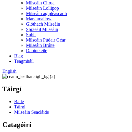
Milseáin Chrua
Milseáin Lollipop
Milseáin ag pléascadh
Marshmallow
Glóthach Milseáin
Spraeáil Milseáin
Subh
Milseáin Púdair Géar
Milseáin Brúite
Daoine eile
Blag
Teagmháil
English
Táirgí
Baile
Táirgí
Milseáin Seacláide
Catagóirí