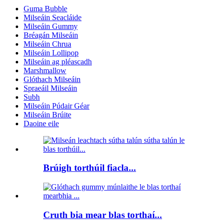
Guma Bubble
Milseáin Seacláide
Milseáin Gummy
Bréagán Milseáin
Milseáin Chrua
Milseáin Lollipop
Milseáin ag pléascadh
Marshmallow
Glóthach Milseáin
Spraeáil Milseáin
Subh
Milseáin Púdair Géar
Milseáin Brúite
Daoine eile
Brúigh torthúil fiacla...
Cruth bia mear blas torthaí...