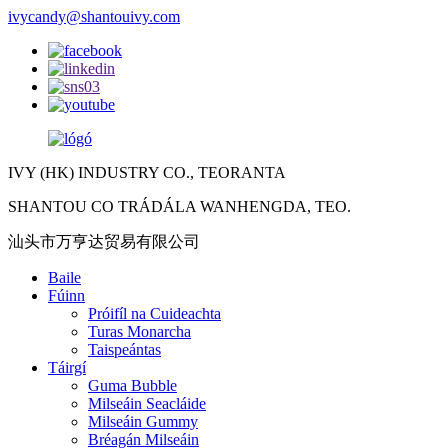
ivycandy@shantouivy.com
IVY (HK) INDUSTRY CO., TEORANTA
SHANTOU CO TRÁDÁLA WANHENGDA, TEO.
汕头市万亨达贸易有限公司
Baile
Fúinn
Próifíl na Cuideachta
Turas Monarcha
Taispeántas
Táirgí
Guma Bubble
Milseáin Seacláide
Milseáin Gummy
Bréagán Milseáin