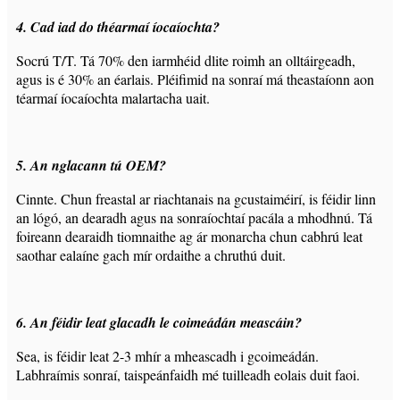
4. Cad iad do théarmaí íocaíochta?
Socrú T/T. Tá 70% den iarmhéid dlite roimh an olltáirgeadh,
agus is é 30% an éarlais. Pléifimid na sonraí má theastaíonn aon
téarmaí íocaíochta malartacha uait.
5. An nglacann tú OEM?
Cinnte. Chun freastal ar riachtanais na gcustaiméirí, is féidir linn
an lógó, an dearadh agus na sonraíochtaí pacála a mhodhnú. Tá
foireann dearaidh tiomnaithe ag ár monarcha chun cabhrú leat
saothar ealaíne gach mír ordaithe a chruthú duit.
6. An féidir leat glacadh le coimeádán meascáin?
Sea, is féidir leat 2-3 mhír a mheascadh i gcoimeádán.
Labhraímis sonraí, taispeánfaidh mé tuilleadh eolais duit faoi.