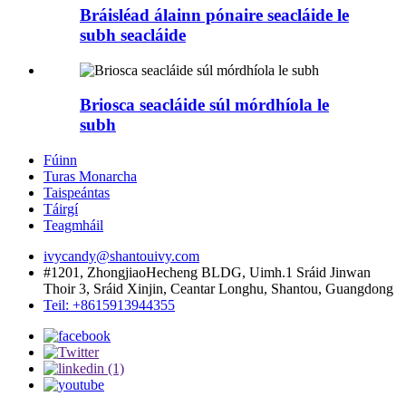
Bráisléad álainn pónaire seacláide le
subh seacláide
Briosca seacláide súl mórdhíola le
subh
Fúinn
Turas Monarcha
Taispeántas
Táirgí
Teagmháil
ivycandy@shantouivy.com
#1201, ZhongjiaoHecheng BLDG, Uimh.1 Sráid Jinwan
Thoir 3, Sráid Xinjin, Ceantar Longhu, Shantou, Guangdong
Teil: +8615913944355