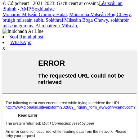
© Cóipcheart - 2021-2023: Gach ceart ar cosaint.
Léarscáil an
tSuímh
-
AMP Soghluaiste
Monaróir Milseán Gummy Halal
,
Monarcha Milseán Bog Chewy
,
brúigh milseáin subh
,
Soláthraí Milseáin Boga Chewy
,
soláthróir
milseán gummy
,
Allmhaireoir Milseán
,
Seol Ríomhphost
WhatsApp
x