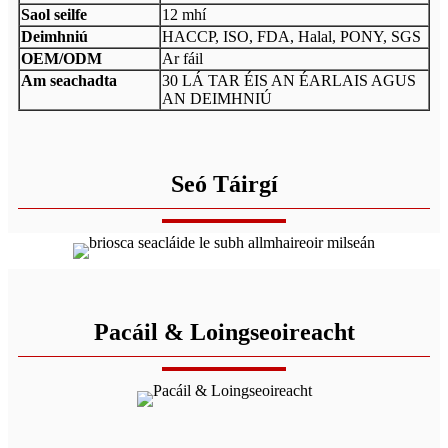
Saol seilfe
12 mhí
Deimhniú
HACCP, ISO, FDA, Halal, PONY, SGS
OEM/ODM
Ar fáil
Am seachadta
30 LÁ TAR ÉIS AN ÉARLAIS AGUS
AN DEIMHNIÚ
Seó Táirgí
Pacáil & Loingseoireacht