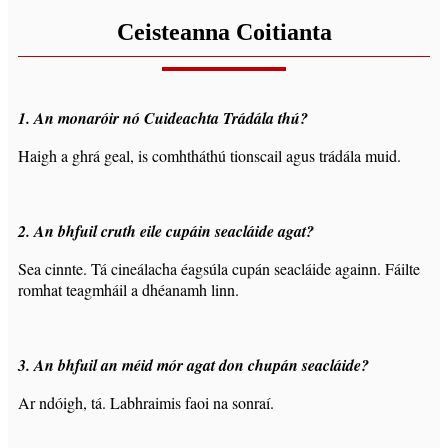
Ceisteanna Coitianta
1. An monaróir nó Cuideachta Trádála thú?
Haigh a ghrá geal, is comhtháthú tionscail agus trádála muid.
2. An bhfuil cruth eile cupáin seacláide agat?
Sea cinnte. Tá cineálacha éagsúla cupán seacláide againn. Fáilte
romhat teagmháil a dhéanamh linn.
3. An bhfuil an méid mór agat don chupán seacláide?
Ar ndóigh, tá. Labhraimis faoi na sonraí.