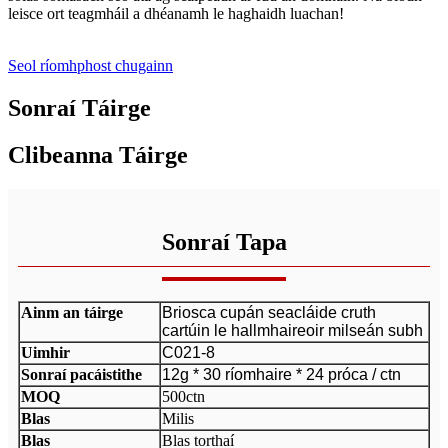
leisce ort teagmháil a dhéanamh le haghaidh luachan!
Seol ríomhphost chugainn
Sonraí Táirge
Clibeanna Táirge
Sonraí Tapa
Ainm an táirge
Briosca cupán seacláide cruth
cartúin le hallmhaireoir milseán subh
Uimhir
C021-8
Sonraí pacáistithe
12g * 30 ríomhaire * 24 próca / ctn
MOQ
500ctn
Blas
Milis
Blas
Blas torthaí