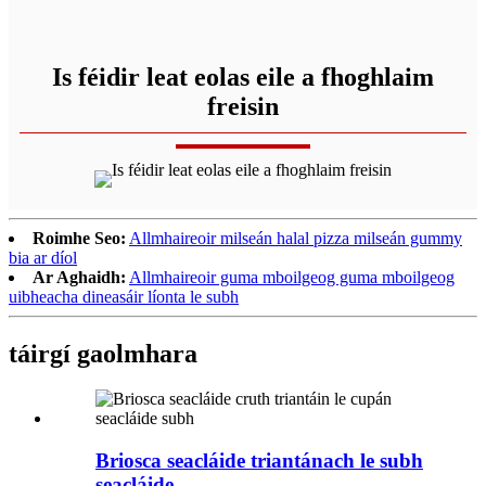
Is féidir leat eolas eile a fhoghlaim
freisin
Roimhe Seo:
Allmhaireoir milseán halal pizza milseán gummy
bia ar díol
Ar Aghaidh:
Allmhaireoir guma mboilgeog guma mboilgeog
uibheacha dineasáir líonta le subh
táirgí gaolmhara
Briosca seacláide triantánach le subh
seacláide...