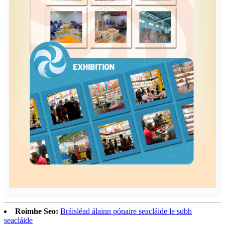
Roimhe Seo:
Bráisléad álainn pónaire seacláide le subh
seacláide