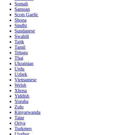
Somali
Samoan
Scots Gaelic
Shona
Sindhi
Sundanese
Swahili
Tajik
Tamil
Telugu
Thai
Ukrainian
Urdu
Uzbek
Vietnamese
Welsh
Xhosa
Yiddish
Yoruba
Zulu
Kinyarwanda
Tatar
Oriya
Turkmen
Uyghur