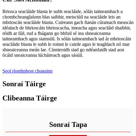
Briosca seacláide blasta le subh seacláide, sólás taitneamhach a
chomhcheanglaíonn blas saibhir, meisciúil na seacláide leis an
mbrioscán seacláide blasta. Cuireann gach fianán cúramach meascán
idéalach de bhrioscáin bhrioscacha, imeacha agus seacláid shaibhir,
réidh ar fáil, rud a fhágann go bhfuil sé ina shneaiceanna
taitneamhach agus siamsúil. Is sólás taitneamhach iad ár mbrioscáin
seacláide blasta le subh le roinnt le cairde agus le teaghlach nó mar
shneaiceanna meán lae. Cinnteoidh siad go ndéanfaidh siad aon
ócáid ​​sneaiceanna lúcháireach agus sásúil.
Seol ríomhphost chugainn
Sonraí Táirge
Clibeanna Táirge
Sonraí Tapa