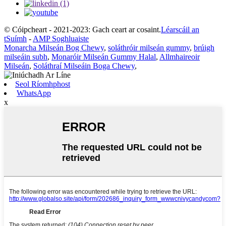
© Cóipcheart - 2021-2023: Gach ceart ar cosaint.
Léarscáil an
tSuímh
-
AMP Soghluaiste
Monarcha Milseán Bog Chewy
,
soláthróir milseán gummy
,
brúigh
milseáin subh
,
Monaróir Milseán Gummy Halal
,
Allmhaireoir
Milseán
,
Soláthraí Milseáin Boga Chewy
,
Seol Ríomhphost
WhatsApp
x