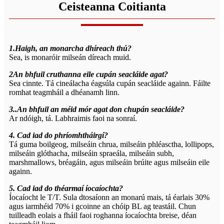
Ceisteanna Coitianta
1.Haigh, an monarcha dhíreach thú?
Sea, is monaróir milseán díreach muid.
2An bhfuil cruthanna eile cupán seacláide agat?
Sea cinnte. Tá cineálacha éagsúla cupán seacláide againn. Fáilte
romhat teagmháil a dhéanamh linn.
3..An bhfuil an méid mór agat don chupán seacláide?
Ar ndóigh, tá. Labhraimis faoi na sonraí.
4. Cad iad do phríomhtháirgí?
Tá guma boilgeog, milseáin chrua, milseáin phléasctha, lollipops,
milseáin glóthacha, milseáin spraeála, milseáin subh,
marshmallows, bréagáin, agus milseáin brúite agus milseáin eile
againn.
5. Cad iad do théarmaí íocaíochta?
Íocaíocht le T/T. Sula dtosaíonn an monarú mais, tá éarlais 30%
agus iarmhéid 70% i gcoinne an chóip BL ag teastáil. Chun
tuilleadh eolais a fháil faoi roghanna íocaíochta breise, déan