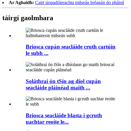
Ar Aghaidh:
Cairt siopadóireachta milseán bréagán do pháistí
táirgí gaolmhara
Briosca cupán seacláide cruth cartúin
le subh ...
Soláthraí ón tSín ag díol cupán
seacláide pláinéad maith ...
Briosca seacláide blasta i gcruth
uachtar reoite le...