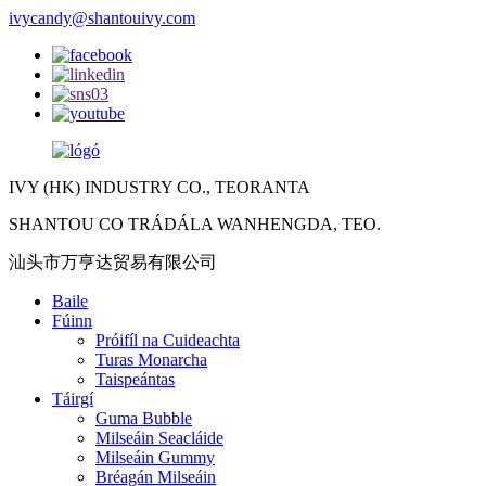
ivycandy@shantouivy.com
IVY (HK) INDUSTRY CO., TEORANTA
SHANTOU CO TRÁDÁLA WANHENGDA, TEO.
汕头市万亨达贸易有限公司
Baile
Fúinn
Próifíl na Cuideachta
Turas Monarcha
Taispeántas
Táirgí
Guma Bubble
Milseáin Seacláide
Milseáin Gummy
Bréagán Milseáin