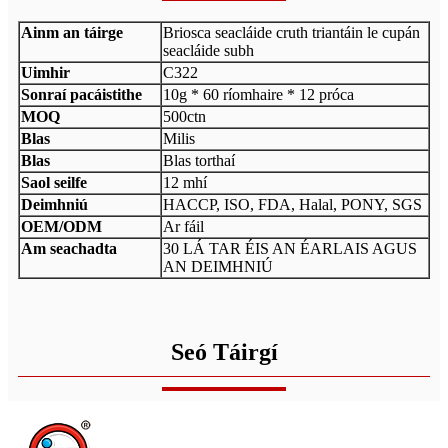
Ainm an táirge
Briosca seacláide cruth triantáin le cupán
seacláide subh
Uimhir
C322
Sonraí pacáistithe
10g * 60 ríomhaire * 12 próca
MOQ
500ctn
Blas
Milis
Blas
Blas torthaí
Saol seilfe
12 mhí
Deimhniú
HACCP, ISO, FDA, Halal, PONY, SGS
OEM/ODM
Ar fáil
Am seachadta
30 LÁ TAR ÉIS AN ÉARLAIS AGUS
AN DEIMHNIÚ
Seó Táirgí