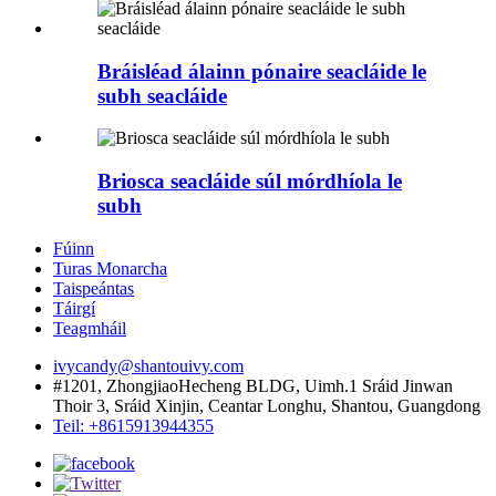
Bráisléad álainn pónaire seacláide le
subh seacláide
Briosca seacláide súl mórdhíola le
subh
Fúinn
Turas Monarcha
Taispeántas
Táirgí
Teagmháil
ivycandy@shantouivy.com
#1201, ZhongjiaoHecheng BLDG, Uimh.1 Sráid Jinwan
Thoir 3, Sráid Xinjin, Ceantar Longhu, Shantou, Guangdong
Teil: +8615913944355