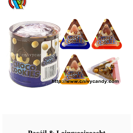
Pacáil & Loingseoireacht