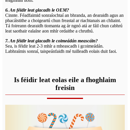
teagmháil liom.
6. An féidir leat glacadh le OEM?
Cinnte. Féadfaimid sonraíochtaí an bhranda, an dearaidh agus an
phacáistithe a choigeartú chun freastal ar riachtanais an chliaint.
Tá foireann dearaidh tiomanta ag ár ngnó atá ar fáil chun cabhrú
leat saothair ealaíne aon mhír ordaithe a chruthú.
7. An féidir leat glacadh le coimeádán meascáin?
Sea, is féidir leat 2-3 mhír a mheascadh i gcoimeádán.
Labhraímis sonraí, taispeánfaidh mé tuilleadh eolais duit faoi.
Is féidir leat eolas eile a fhoghlaim
freisin