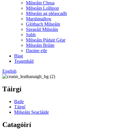
Milseáin Chrua
Milseáin Lollipop
Milseáin ag pléascadh
Marshmallow
Glóthach Milseáin
Spraeáil Milseáin
Subh
Milseáin Púdair Géar
Milseáin Brúite
Daoine eile
Blag
Teagmháil
English
Táirgí
Baile
Táirgí
Milseáin Seacláide
Catagóirí