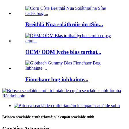
Breithlá Nua soláthróir ón tSín...
OEM/ ODM lyche blas torthaí...
Fíonchaor bog inbhainte...
Briosca seacláide cruth triantáin le cupán seacláide subh
Cur Síos Achomair: