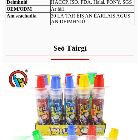
Deimhniú
HACCP, ISO, FDA, Halal, PONY, SGS
OEM/ODM
Ar fáil
Am seachadta
30 LÁ TAR ÉIS AN ÉARLAIS AGUS
AN DEIMHNIÚ
Seó Táirgí