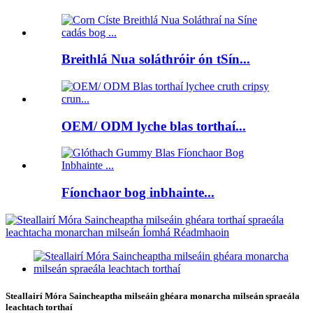
Breithlá Nua soláthróir ón tSín...
OEM/ ODM lyche blas torthaí...
Fíonchaor bog inbhainte...
Steallairí Móra Saincheaptha milseáin ghéara monarcha milseán spraeála
leachtach torthaí