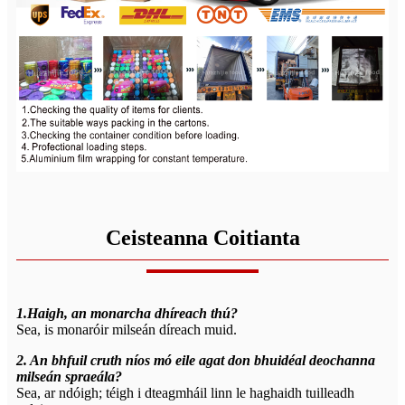
Ceisteanna Coitianta
1.Haigh, an monarcha dhíreach thú?
Sea, is monaróir milseán díreach muid.
2. An bhfuil cruth níos mó eile agat don bhuidéal deochanna
milseán spraeála?
Sea, ar ndóigh; téigh i dteagmháil linn le haghaidh tuilleadh