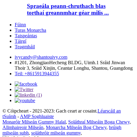
Spraeála peann-chruthach blas
torthaí greannmhar géar milis ...
Fúinn
Turas Monarcha
Taispeántas
Táirgí
Teagmháil
ivycandy@shantouivy.com
#1201, ZhongjiaoHecheng BLDG, Uimh.1 Sráid Jinwan
Thoir 3, Sráid Xinjin, Ceantar Longhu, Shantou, Guangdong
Teil: +8615913944355
© Cóipcheart - 2021-2023: Gach ceart ar cosaint.
Léarscáil an
tSuímh
-
AMP Soghluaiste
Monaróir Milseán Gummy Halal
,
Soláthraí Milseáin Boga Chewy
,
Allmhaireoir Milseán
,
Monarcha Milseán Bog Chewy
,
brúigh
milseáin subh
,
soláthróir milseán gummy
,