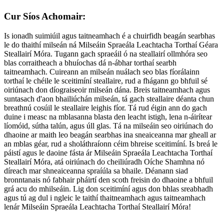
Cur Síos Achomair:
Is ionadh suimiúil agus taitneamhach é a chuirfidh beagán searbhas
le do thaithí milseán ná Milseáin Spraeála Leachtacha Torthaí Géara
Steallairí Móra. Tugann gach spraeáil ó na steallairí ollmhóra seo
blas corraitheach a bhuíochas dá n-ábhar torthaí searbh
taitneamhach. Cuireann an milseán nuálach seo blas fíorálainn
torthaí le chéile le sceitimíní steallaire, rud a fhágann go bhfuil sé
oiriúnach don díograiseoir milseán dána. Breis taitneamhach agus
suntasach d'aon bhailiúchán milseán, tá gach steallaire déanta chun
breathnú cosúil le steallaire leighis fíor. Tá rud éigin ann do gach
duine i measc na mblasanna blasta den leacht istigh, lena n-áirítear
líomóid, sútha talún, agus úll glas. Tá na milseáin seo oiriúnach do
dhaoine ar maith leo beagán searbhas ina sneaiceanna mar gheall ar
an mblas géar, rud a sholáthraíonn céim bhreise sceitimíní. Is breá le
páistí agus le daoine fásta ár Milseáin Spraeála Leachtacha Torthaí
Steallairí Móra, atá oiriúnach do cheiliúradh Oíche Shamhna nó
díreach mar shneaiceanna spraíúla sa bhaile. Déanann siad
bronntanais nó fabhair pháirtí den scoth freisin do dhaoine a bhfuil
grá acu do mhilseáin. Lig don sceitimíní agus don bhlas sreabhadh
agus tú ag dul i ngleic le taithí thaitneamhach agus taitneamhach
lenár Milseáin Spraeála Leachtacha Torthaí Steallairí Móra!