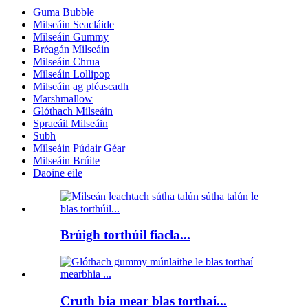
Guma Bubble
Milseáin Seacláide
Milseáin Gummy
Bréagán Milseáin
Milseáin Chrua
Milseáin Lollipop
Milseáin ag pléascadh
Marshmallow
Glóthach Milseáin
Spraeáil Milseáin
Subh
Milseáin Púdair Géar
Milseáin Brúite
Daoine eile
Brúigh torthúil fiacla...
Cruth bia mear blas torthaí...