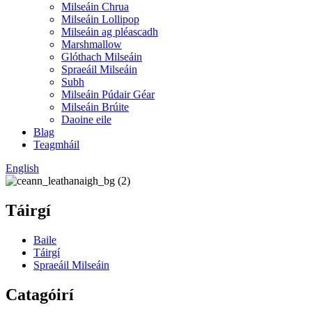
Milseáin Chrua
Milseáin Lollipop
Milseáin ag pléascadh
Marshmallow
Glóthach Milseáin
Spraeáil Milseáin
Subh
Milseáin Púdair Géar
Milseáin Brúite
Daoine eile
Blag
Teagmháil
English
Táirgí
Baile
Táirgí
Spraeáil Milseáin
Catagóirí