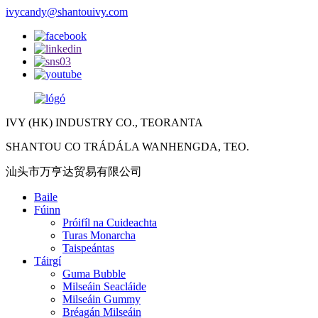
ivycandy@shantouivy.com
IVY (HK) INDUSTRY CO., TEORANTA
SHANTOU CO TRÁDÁLA WANHENGDA, TEO.
汕头市万亨达贸易有限公司
Baile
Fúinn
Próifíl na Cuideachta
Turas Monarcha
Taispeántas
Táirgí
Guma Bubble
Milseáin Seacláide
Milseáin Gummy
Bréagán Milseáin