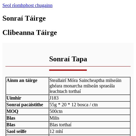
Seol ríomhphost chugainn
Sonraí Táirge
Clibeanna Táirge
Sonraí Tapa
Ainm an táirge
Steallairí Móra Saincheaptha milseáin
ghéara monarcha milseán spraeála
leachtach torthaí
Uimhir
J183
Sonraí pacáistithe
55g * 20 * 12 bosca / ctn
MOQ
500ctn
Blas
Milis
Blas
Blas torthaí
Saol seilfe
12 mhí