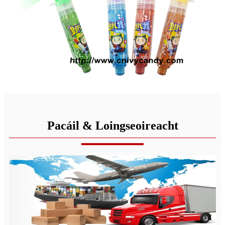
Pacáil & Loingseoireacht