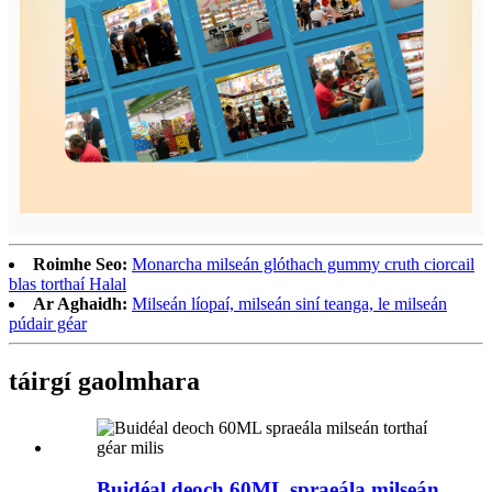
Roimhe Seo:
Monarcha milseán glóthach gummy cruth ciorcail
blas torthaí Halal
Ar Aghaidh:
Milseán líopaí, milseán siní teanga, le milseán
púdair géar
táirgí gaolmhara
Buidéal deoch 60ML spraeála milseán