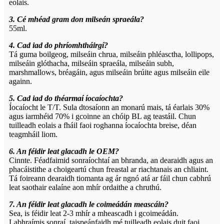
eolais.
3. Cé mhéad gram don milseán spraeála?
55ml.
4. Cad iad do phríomhtháirgí?
Tá guma boilgeog, milseáin chrua, milseáin phléasctha, lollipops,
milseáin glóthacha, milseáin spraeála, milseáin subh,
marshmallows, bréagáin, agus milseáin brúite agus milseáin eile
againn.
5. Cad iad do théarmaí íocaíochta?
Íocaíocht le T/T. Sula dtosaíonn an monarú mais, tá éarlais 30%
agus iarmhéid 70% i gcoinne an chóip BL ag teastáil. Chun
tuilleadh eolais a fháil faoi roghanna íocaíochta breise, déan
teagmháil liom.
6. An féidir leat glacadh le OEM?
Cinnte. Féadfaimid sonraíochtaí an bhranda, an dearaidh agus an
phacáistithe a choigeartú chun freastal ar riachtanais an chliaint.
Tá foireann dearaidh tiomanta ag ár ngnó atá ar fáil chun cabhrú
leat saothair ealaíne aon mhír ordaithe a chruthú.
7. An féidir leat glacadh le coimeádán meascáin?
Sea, is féidir leat 2-3 mhír a mheascadh i gcoimeádán.
Labhraímis sonraí, taispeánfaidh mé tuilleadh eolais duit faoi.